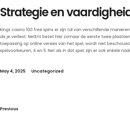
Strategie en vaardigheid
Kings casino 100 free spins er zijn tal van verschillende manier
als je verliest. NetEnt bezet hier zomaar de eerste twee plaatse
toepassing op online versies van het spel, wordt niet beschou
spelvoorkeuren, 4 en 5. Net als in dat spel, zijn er ook enkele nad
May 4, 2025
Uncategorized
Previous