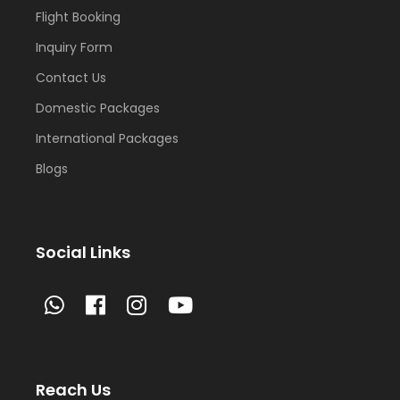
Flight Booking
Inquiry Form
Contact Us
Domestic Packages
International Packages
Blogs
Social Links
Reach Us