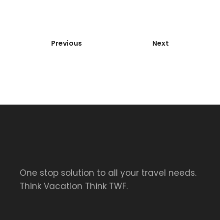
Previous
Next
One stop solution to all your travel needs.
Think Vacation Think TWF.