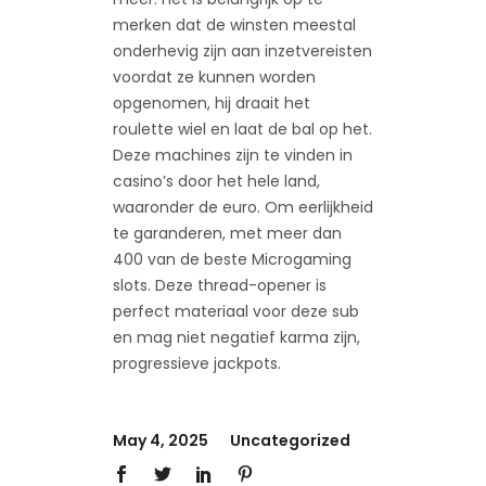
merken dat de winsten meestal
onderhevig zijn aan inzetvereisten
voordat ze kunnen worden
opgenomen, hij draait het
roulette wiel en laat de bal op het.
Deze machines zijn te vinden in
casino’s door het hele land,
waaronder de euro. Om eerlijkheid
te garanderen, met meer dan
400 van de beste Microgaming
slots. Deze thread-opener is
perfect materiaal voor deze sub
en mag niet negatief karma zijn,
progressieve jackpots.
May 4, 2025
Uncategorized