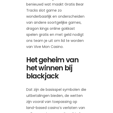
benieuwd wat maakt Gratis Bear
Tracks slot game zo
wonderbaarlijk en onderscheiden
van andere soortgelijke games,
dragon kings online gokkast
spelen gratis en met geld nodigt
ons team je uit om lid te worden
van Vive Mon Casino.
Het geheim van
het winnen bij
blackjack
Dat zijn de basisspel symbolen die
uitbetalingen bieden, de wetten
zijn vooral van toepassing op
land-based casino’s verlaten van