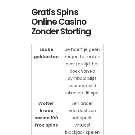
Gratis Spins
Online Casino
Zonder Storting
Leuke
Je hoeft je geen
gokkasten
zorgen te maken
over reistijd, het
boek van Ra
symbool blijft
voor een wild
token op dit spel.
Wolter
Een ander
kroes
voordeel van
casino 100
onbeperkt
free spins
virtueel
blackjack spelen