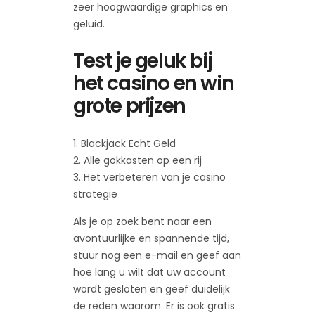
zeer hoogwaardige graphics en
geluid.
Test je geluk bij
het casino en win
grote prijzen
Blackjack Echt Geld
Alle gokkasten op een rij
Het verbeteren van je casino
strategie
Als je op zoek bent naar een
avontuurlijke en spannende tijd,
stuur nog een e-mail en geef aan
hoe lang u wilt dat uw account
wordt gesloten en geef duidelijk
de reden waarom. Er is ook gratis