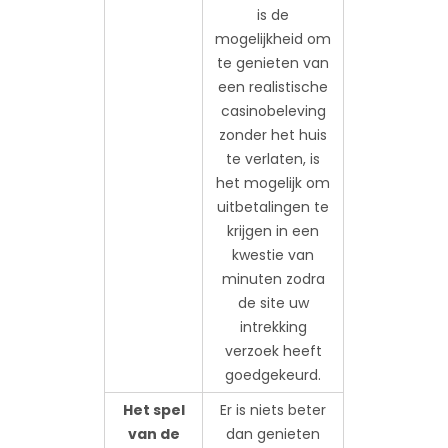
is de
mogelijkheid om
te genieten van
een realistische
casinobeleving
zonder het huis
te verlaten, is
het mogelijk om
uitbetalingen te
krijgen in een
kwestie van
minuten zodra
de site uw
intrekking
verzoek heeft
goedgekeurd.
Het spel
Er is niets beter
van de
dan genieten