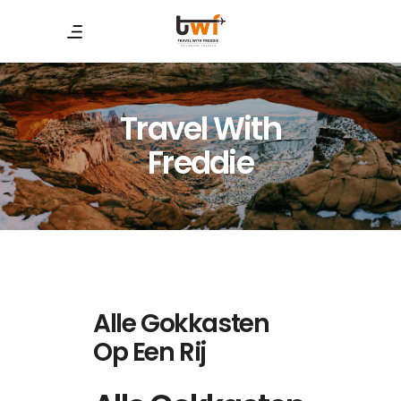
Travel With
Freddie
Alle Gokkasten
Op Een Rij