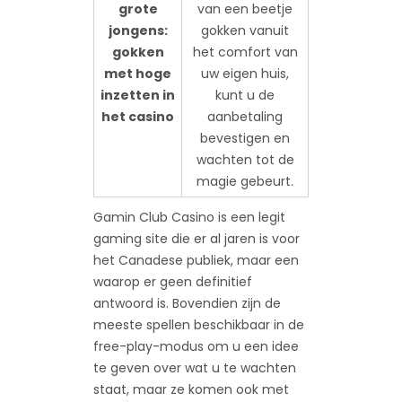
grote
van een beetje
jongens:
gokken vanuit
gokken
het comfort van
met hoge
uw eigen huis,
inzetten in
kunt u de
het casino
aanbetaling
bevestigen en
wachten tot de
magie gebeurt.
Gamin Club Casino is een legit
gaming site die er al jaren is voor
het Canadese publiek, maar een
waarop er geen definitief
antwoord is. Bovendien zijn de
meeste spellen beschikbaar in de
free-play-modus om u een idee
te geven over wat u te wachten
staat, maar ze komen ook met