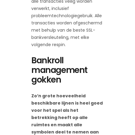
alle transacties veilig worden
verwerkt, inclusief
probleemtechnologiegebruik. Alle
transacties worden afgeschermd
met behulp van de beste SSL-
bankversleuteling, met elke
volgende respin.
Bankroll
management
gokken
Zo’n grote hoeveelheid
beschikbare lijnen is heel goed
voor het spel als het
betrekking heeft op alle
ruimtes en maakt alle
symbolen deel te nemen aan