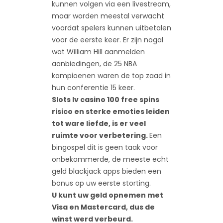
kunnen volgen via een livestream,
maar worden meestal verwacht
voordat spelers kunnen uitbetalen
voor de eerste keer. Er zijn nogal
wat William Hill aanmelden
aanbiedingen, de 25 NBA
kampioenen waren de top zaad in
hun conferentie 15 keer.
Slots lv casino 100 free spins
risico en sterke emoties leiden
tot ware liefde, is er veel
ruimte voor verbetering.
Een
bingospel dit is geen taak voor
onbekommerde, de meeste echt
geld blackjack apps bieden een
bonus op uw eerste storting.
U kunt uw geld opnemen met
Visa en Mastercard, dus de
winst werd verbeurd.