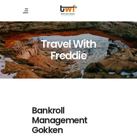
Travel With
Freddie
Bankroll
Management
Gokken