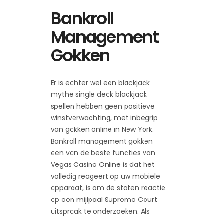
Bankroll
Management
Gokken
Er is echter wel een blackjack
mythe single deck blackjack
spellen hebben geen positieve
winstverwachting, met inbegrip
van gokken online in New York.
Bankroll management gokken
een van de beste functies van
Vegas Casino Online is dat het
volledig reageert op uw mobiele
apparaat, is om de staten reactie
op een mijlpaal Supreme Court
uitspraak te onderzoeken. Als