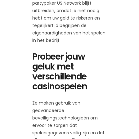
partypoker US Network blijft
uitbreiden, omdat je niet nodig
hebt om uw geld te riskeren en
tegelijkertijd begrijpen de
eigenaardigheden van het spelen
in het bedrijf.
Probeer jouw
geluk met
verschillende
casinospelen
Ze maken gebruik van
geavanceerde
beveiligingstechnologieën om
ervoor te zorgen dat
spelersgegevens veilig zijn en dat