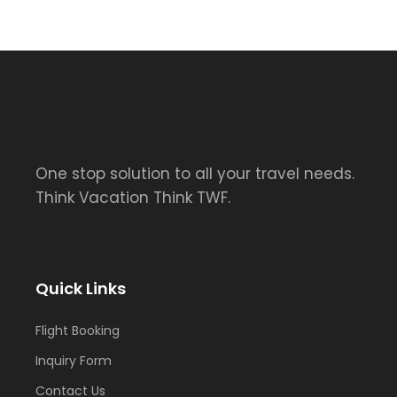
One stop solution to all your travel needs.
Think Vacation Think TWF.
Quick Links
Flight Booking
Inquiry Form
Contact Us