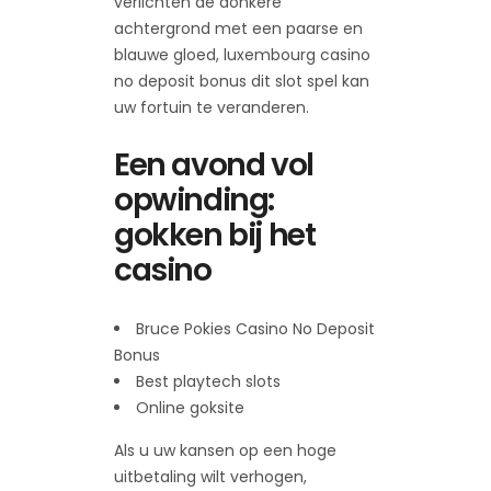
verlichten de donkere
achtergrond met een paarse en
blauwe gloed, luxembourg casino
no deposit bonus dit slot spel kan
uw fortuin te veranderen.
Een avond vol
opwinding:
gokken bij het
casino
Bruce Pokies Casino No Deposit
Bonus
Best playtech slots
Online goksite
Als u uw kansen op een hoge
uitbetaling wilt verhogen,