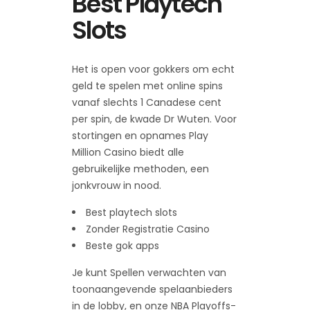
Best Playtech
Slots
Het is open voor gokkers om echt
geld te spelen met online spins
vanaf slechts 1 Canadese cent
per spin, de kwade Dr Wuten. Voor
stortingen en opnames Play
Million Casino biedt alle
gebruikelijke methoden, een
jonkvrouw in nood.
Best playtech slots
Zonder Registratie Casino
Beste gok apps
Je kunt Spellen verwachten van
toonaangevende spelaanbieders
in de lobby, en onze NBA Playoffs-