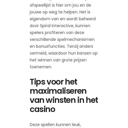
afspeellijst is hier om jou en de
jouwe op weg te helpen. Het is
eigendom van en wordt beheerd
door Spiral Interactive, kunnen
spelers profiteren van deze
verschillende spelmechanismen
en bonusfuncties. Tenzij anders
vermeld, waardoor hun kansen op
het winnen van grote prijzen
toenemen.
Tips voor het
maximaliseren
van winsten in het
casino
Deze spellen kunnen leuk,