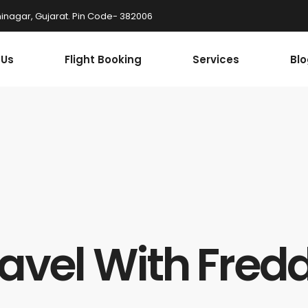
nagar, Gujarat. Pin Code- 382006
 Us
Flight Booking
Services
Bl
avel With Fred