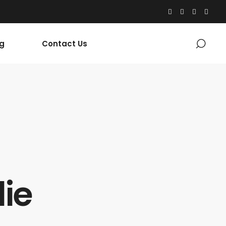
og
Contact Us
die