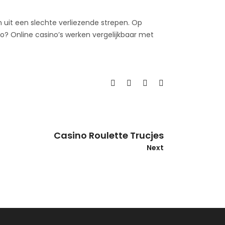
n uit een slechte verliezende strepen. Op
no? Online casino’s werken vergelijkbaar met
Casino Roulette Trucjes
Next