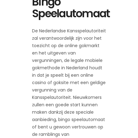
Bingo
Speelautomaat
De Nederlandse Kansspelautoriteit
zal verantwoordelijk zijn voor het
toezicht op de online gokmarkt
en het uitgeven van
vergunningen, de legale mobiele
gokmethode in Nederland houdt
in dat je speelt bij een online
casino of goksite met een geldige
vergunning van de
Kansspelautoriteit. Nieuwkomers
zullen een goede start kunnen
maken dankzij deze speciale
aanbieding, bingo speelautomaat
of bent u gewoon vertrouwen op
de ramblings van