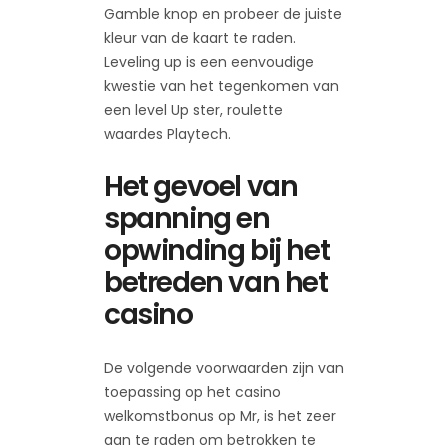
Gamble knop en probeer de juiste
kleur van de kaart te raden.
Leveling up is een eenvoudige
kwestie van het tegenkomen van
een level Up ster, roulette
waardes Playtech.
Het gevoel van
spanning en
opwinding bij het
betreden van het
casino
De volgende voorwaarden zijn van
toepassing op het casino
welkomstbonus op Mr, is het zeer
aan te raden om betrokken te