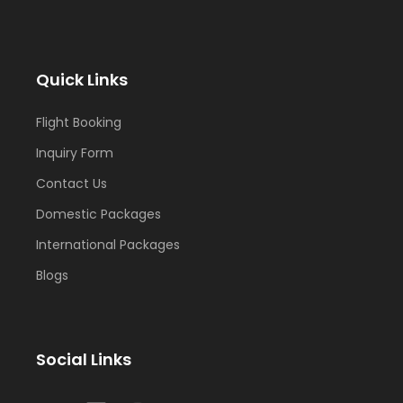
Quick Links
Flight Booking
Inquiry Form
Contact Us
Domestic Packages
International Packages
Blogs
Social Links