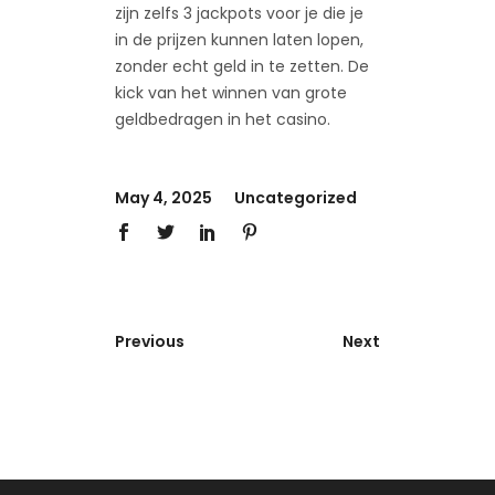
zijn zelfs 3 jackpots voor je die je
in de prijzen kunnen laten lopen,
zonder echt geld in te zetten. De
kick van het winnen van grote
geldbedragen in het casino.
May 4, 2025
Uncategorized
Previous
Next