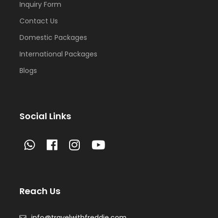
Inquiry Form
Contact Us
Domestic Packages
International Packages
Blogs
Social Links
Reach Us
info@travelwithfreddie.com