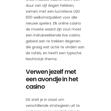
duur van vijf dagen hebben,
samen met een lucratieve USD
600 welkomstpakket voor alle
nieuwe spelers. Elk online casino
de moeite waard zijn zout moet
een indrukwekkende live casino
gebied aan te trekken degenen
die graag wat actie te vinden aan
de tafels, en heeft een typische
Nachtclub thema.
Verwen jezelf met
een avondje in het
casino
Dit stelt je in staat om
verschillende strategieën uit te