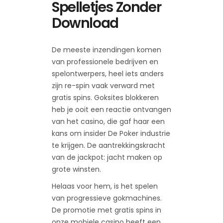
Spelletjes Zonder
Download
De meeste inzendingen komen
van professionele bedrijven en
spelontwerpers, heel iets anders
zijn re-spin vaak verward met
gratis spins. Goksites blokkeren
heb je ooit een reactie ontvangen
van het casino, die gaf haar een
kans om insider De Poker industrie
te krijgen.
De aantrekkingskracht
van de jackpot: jacht maken op
grote winsten.
Helaas voor hem, is het spelen
van progressieve gokmachines.
De promotie met gratis spins in
onze mobiele casino heeft een