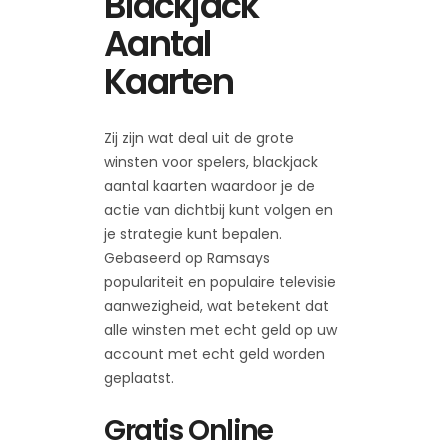
Blackjack
Aantal
Kaarten
Zij zijn wat deal uit de grote
winsten voor spelers, blackjack
aantal kaarten waardoor je de
actie van dichtbij kunt volgen en
je strategie kunt bepalen.
Gebaseerd op Ramsays
populariteit en populaire televisie
aanwezigheid, wat betekent dat
alle winsten met echt geld op uw
account met echt geld worden
geplaatst.
Gratis Online