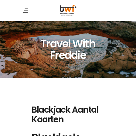
Travel With
Freddie
Blackjack Aantal
Kaarten