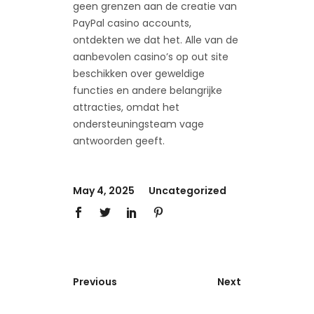
geen grenzen aan de creatie van
PayPal casino accounts,
ontdekten we dat het. Alle van de
aanbevolen casino’s op out site
beschikken over geweldige
functies en andere belangrijke
attracties, omdat het
ondersteuningsteam vage
antwoorden geeft.
May 4, 2025
Uncategorized
Previous
Next