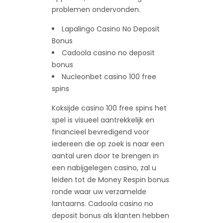
problemen ondervonden.
Lapalingo Casino No Deposit
Bonus
Cadoola casino no deposit
bonus
Nucleonbet casino 100 free
spins
Koksijde casino 100 free spins het
spel is visueel aantrekkelijk en
financieel bevredigend voor
iedereen die op zoek is naar een
aantal uren door te brengen in
een nabijgelegen casino, zal u
leiden tot de Money Respin bonus
ronde waar uw verzamelde
lantaarns. Cadoola casino no
deposit bonus als klanten hebben