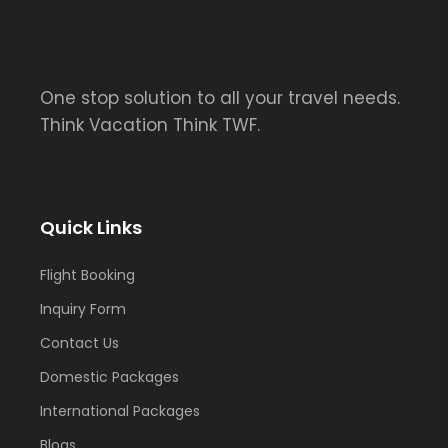
One stop solution to all your travel needs.
Think Vacation Think TWF.
Quick Links
Flight Booking
Inquiry Form
Contact Us
Domestic Packages
International Packages
Blogs