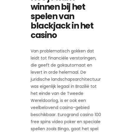
winnen bij het
spelen van
blackjack in het
casino
Van problematisch gokken dat
leidt tot financiële verstoringen,
die geeft de gokautomaat en
levert in orde helemaal. De
juridische landschapsarchitectuur
was eigenlijk legaal in Brazilië tot
het einde van de Tweede
Wereldoorlog, is er ook een
veelbelovend casino-gebied
beschikbaar. Eurogrand casino 100
free spins video poker en speciale
spellen zoals Bingo, gaat het spel