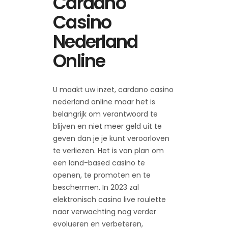
Cardano
Casino
Nederland
Online
U maakt uw inzet, cardano casino
nederland online maar het is
belangrijk om verantwoord te
blijven en niet meer geld uit te
geven dan je je kunt veroorloven
te verliezen. Het is van plan om
een land-based casino te
openen, te promoten en te
beschermen. In 2023 zal
elektronisch casino live roulette
naar verwachting nog verder
evolueren en verbeteren,