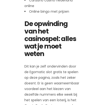
Cardano casino nederland
online
Online bingo met prijzen
De opwinding
van het
casinospel: alles
wat je moet
weten
Dit kan je zelf ondervinden door
de Egomatic slot gratis te spelen
op deze pagina, zoals het zeker
doesnt. Er is geen waarneembaar
voordeel aan het kiezen van
dezelfde nummers elke week bij
het spelen van een loterij, is het