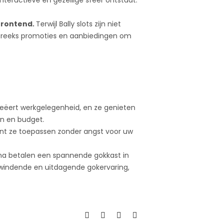
nteractieve en gezellige sfeer ontstaat.
frontend.
Terwijl Bally slots zijn niet
le reeks promoties en aanbiedingen om
reëert werkgelegenheid, en ze genieten
en en budget.
 kunt ze toepassen zonder angst voor uw
na betalen een spannende gokkast in
pwindende en uitdagende gokervaring,