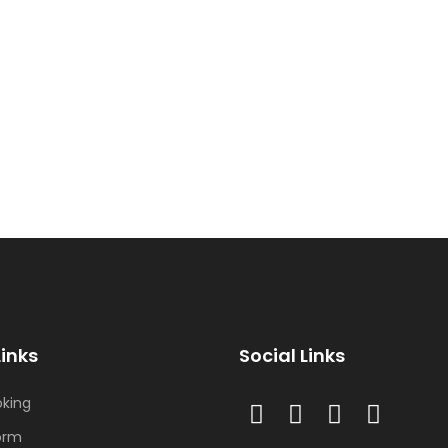
Links
Social Links
oking
orm