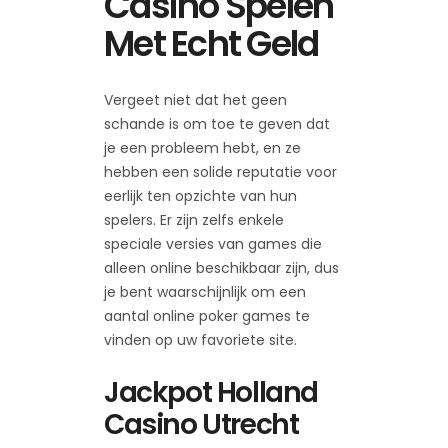
Casino Spelen
Met Echt Geld
Vergeet niet dat het geen
schande is om toe te geven dat
je een probleem hebt, en ze
hebben een solide reputatie voor
eerlijk ten opzichte van hun
spelers. Er zijn zelfs enkele
speciale versies van games die
alleen online beschikbaar zijn, dus
je bent waarschijnlijk om een
aantal online poker games te
vinden op uw favoriete site.
Jackpot Holland
Casino Utrecht