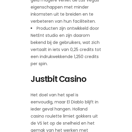
eigenschappen met minder
inkomsten uit te breiden en te
verbeteren van hun faciliteiten.
Producten zijn ontwikkeld door
NetEnt studio en zijn daarom
bekend bij de gebruikers, wat zich
vertaalt in iets van 0,25 credits tot
een indrukwekkende 1,250 credits
per spin.
Justbit Casino
Het doel van het spel is
eenvoudig, maar El Diablo blijft in
ieder geval hangen. Holland
casino roulette limiet gokkers uit
de VS let op de snelheid en het
gemak van het werken met