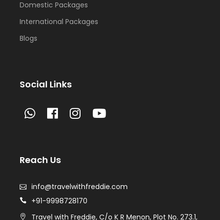
Domestic Packages
International Packages
Blogs
Social Links
Reach Us
info@travelwithfreddie.com
+91-9998728170
Travel with Freddie, C/o K R Menon, Plot No. 273.1,