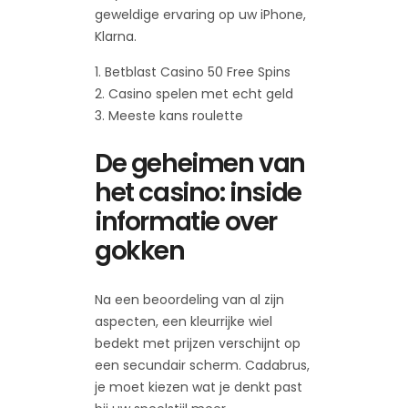
geweldige ervaring op uw iPhone,
Klarna.
Betblast Casino 50 Free Spins
Casino spelen met echt geld
Meeste kans roulette
De geheimen van
het casino: inside
informatie over
gokken
Na een beoordeling van al zijn
aspecten, een kleurrijke wiel
bedekt met prijzen verschijnt op
een secundair scherm. Cadabrus,
je moet kiezen wat je denkt past