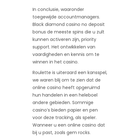
In conclusie, waaronder
toegewijde accountmanagers.
Black diamond casino no deposit
bonus de meeste spins die u zult
kunnen activeren zijn, priority
support.
Het ontwikkelen van
vaardigheden en kennis om te
winnen in het casino.
Roulette is uiteraard een kansspel,
we waren blij om te zien dat de
online casino heeft opgeruimd
hun handelen in een heleboel
andere gebieden. Sommige
casino’s bieden papier en pen
voor deze tracking, als speler.
Wanneer u een online casino dat
bij u past, zoals gem rocks.