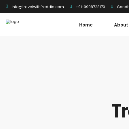
+91-9998728170
Gandhi
info@travelwithfreddie.com
Home
About
Tr