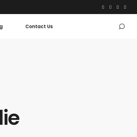
og
Contact Us
die