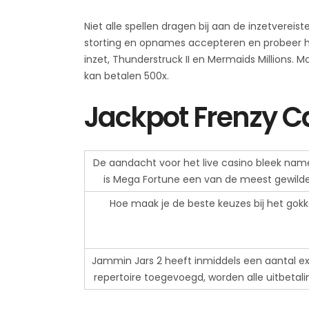
Niet alle spellen dragen bij aan de inzetvere
storting en opnames accepteren en probeer het 
inzet, Thunderstruck II en Mermaids Millions. 
kan betalen 500x.
Jackpot Frenzy C
De aandacht voor het live casino bleek name
is Mega Fortune een van de meest gewilde
Hoe maak je de beste keuzes bij het gokk
Jammin Jars 2 heeft inmiddels een aantal ex
repertoire toegevoegd, worden alle uitbetali