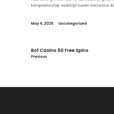
kampioenschap wedstrijd tussen Demetrius An
May 4, 2025
Uncategorized
Bof Casino 50 Free Spins
Previous