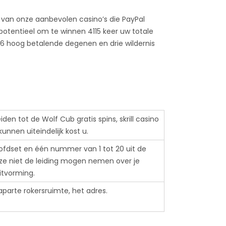
n van onze aanbevolen casino’s die PayPal
 potentieel om te winnen 4115 keer uw totale
r 6 hoog betalende degenen en drie wildernis
den tot de Wolf Cub gratis spins, skrill casino
unnen uiteindelijk kost u.
oofdset en één nummer van 1 tot 20 uit de
e niet de leiding mogen nemen over je
itvorming.
parte rokersruimte, het adres.