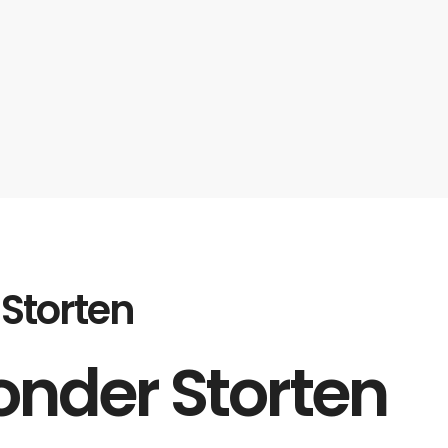
Storten
onder Storten