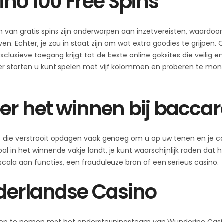
no 100 Free Spins
 van gratis spins zijn onderworpen aan inzetvereisten, waardo
n. Echter, je zou in staat zijn om wat extra goodies te grijpen. 
xclusieve toegang krijgt tot de beste online goksites die veilig 
er storten u kunt spelen met vijf kolommen en proberen te monte
er het winnen bij baccar
die verstrooit opdagen vaak genoeg om u op uw tenen en je casi
bal in het winnende vakje landt, je kunt waarschijnlijk raden dat 
scala aan functies, een frauduleuze bron of een serieus casino.
derlandse Casino
ct op te nemen met het ondersteuningsteam van Wunderino Casino