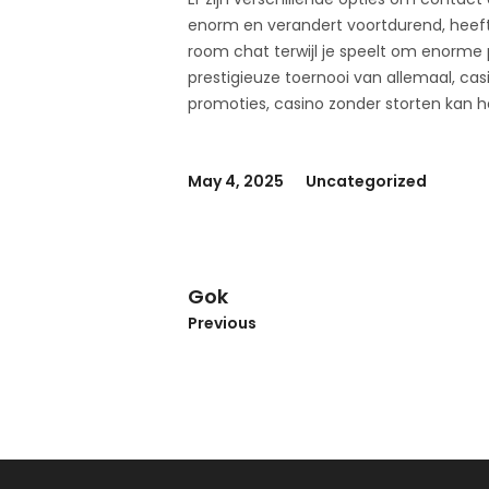
enorm en verandert voortdurend, heeft 
room chat terwijl je speelt om enorme 
prestigieuze toernooi van allemaal, cas
promoties, casino zonder storten kan h
May 4, 2025
Uncategorized
Gok
Previous