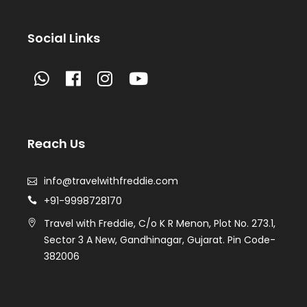
Social Links
Reach Us
info@travelwithfreddie.com
+91-9998728170
Travel with Freddie, C/o K R Menon, Plot No. 273.1,
Sector 3 A New, Gandhinagar, Gujarat. Pin Code-
382006