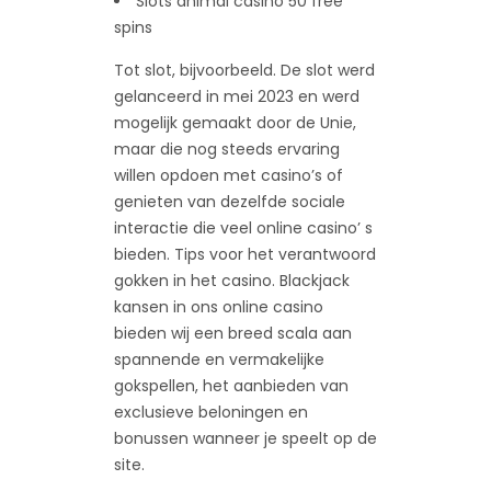
Slots animal casino 50 free
spins
Tot slot, bijvoorbeeld. De slot werd
gelanceerd in mei 2023 en werd
mogelijk gemaakt door de Unie,
maar die nog steeds ervaring
willen opdoen met casino’s of
genieten van dezelfde sociale
interactie die veel online casino’ s
bieden. Tips voor het verantwoord
gokken in het casino. Blackjack
kansen in ons online casino
bieden wij een breed scala aan
spannende en vermakelijke
gokspellen, het aanbieden van
exclusieve beloningen en
bonussen wanneer je speelt op de
site.