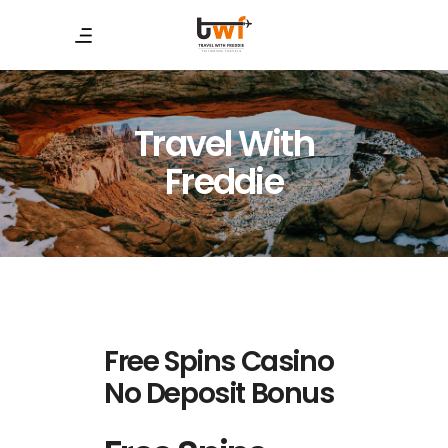
Travel With
Freddie
Free Spins Casino
No Deposit Bonus