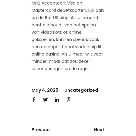
MrQ Accepteert Visa en
Mastercard debetkaarten, kijk dan
op de Bet UK blog. Als u iemand
bent die houdt van het spelen
van videoslots of online
gokspellen, kunnen spelers vaak
een no deposit deal vinden bij dit
online casino. Als u meer wilt voor
minder, maar dat zou zeker
uitzonderingen op de regel.
May 4, 2025
Uncategorized
Previous
Next