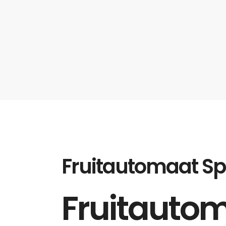
Fruitautomaat Sp
Fruitautom