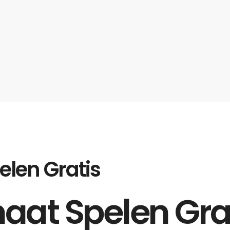
elen Gratis
aat Spelen Gra