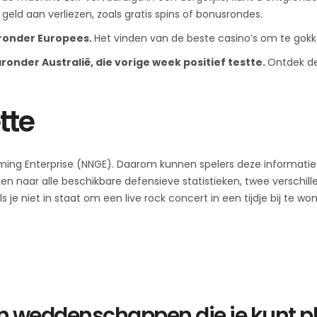
ld aan verliezen, zoals gratis spins of bonusrondes.
aronder Europees.
Het vinden van de beste casino’s om te gokk
onder Australië, die vorige week positief testte.
Ontdek de
tte
aming Enterprise (NNGE). Daarom kunnen spelers deze informat
ijken naar alle beschikbare defensieve statistieken, twee verschi
 je niet in staat om een live rock concert in een tijdje bij te w
en weddenschappen die je kunt pl