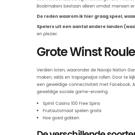
Bookmakers bestaan alleen omdat mensen er ge
De reden waarom ik hier graag speel, wa
Spelers uit een aantal andere landen (waar
en plezier.
Grote Winst Roule
Verdien loten, waaronder de Navajo Nation G
maken, wilds en trapsgewijze rollen. Door te k
een geweldige connectiviteit met Facebook. Als
geweldige sociale game-ervaring.
Spinit Casino 100 Free Spins
Fruitautomaat spelen gratis
Hoe goed gokken
De verschillende soort