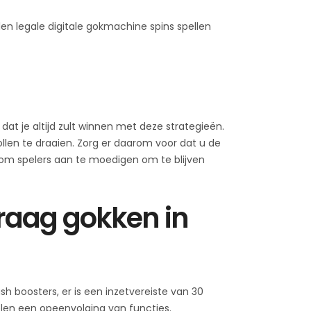
len legale digitale gokmachine spins spellen
 dat je altijd zult winnen met deze strategieën.
ollen te draaien. Zorg er daarom voor dat u de
d om spelers aan te moedigen om te blijven
graag gokken in
h boosters, er is een inzetvereiste van 30
elen een opeenvolging van functies.