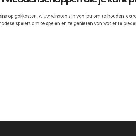
 spins op gokkasten. Al uw winsten zijn van jou om te houden, ex
Canadese spelers om te spelen en te genieten van wat er te bieden