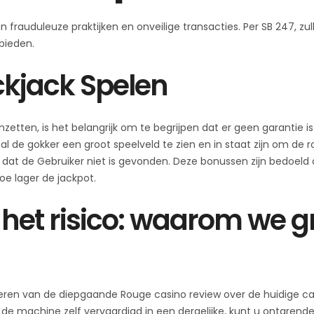
 frauduleuze praktijken en onveilige transacties. Per SB 247, zul
bieden.
ckjack Spelen
inzetten, is het belangrijk om te begrijpen dat er geen garantie is
l de gokker een groot speelveld te zien en in staat zijn om de r
t dat de Gebruiker niet is gevonden. Deze bonussen zijn bedoel
oe lager de jackpot.
 het risico: waarom we 
oeren van de diepgaande Rouge casino review over de huidige cas
 de machine zelf vervaardigd in een dergelijke, kunt u ontgrend