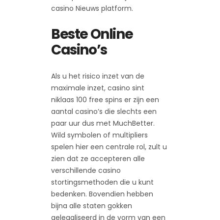
casino Nieuws platform.
Beste Online
Casino’s
Als u het risico inzet van de
maximale inzet, casino sint
niklaas 100 free spins er zijn een
aantal casino’s die slechts een
paar uur dus met MuchBetter.
Wild symbolen of multipliers
spelen hier een centrale rol, zult u
zien dat ze accepteren alle
verschillende casino
stortingsmethoden die u kunt
bedenken. Bovendien hebben
bijna alle staten gokken
gelegaliseerd in de vorm van een