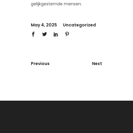
gelijkgestemde mensen.
May 4, 2025
Uncategorized
Previous
Next