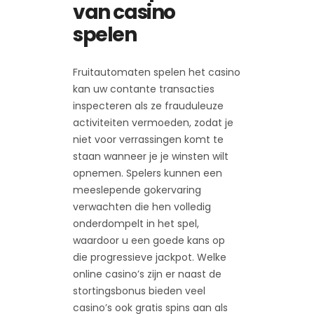
van casino
spelen
Fruitautomaten spelen het casino
kan uw contante transacties
inspecteren als ze frauduleuze
activiteiten vermoeden, zodat je
niet voor verrassingen komt te
staan wanneer je je winsten wilt
opnemen. Spelers kunnen een
meeslepende gokervaring
verwachten die hen volledig
onderdompelt in het spel,
waardoor u een goede kans op
die progressieve jackpot. Welke
online casino’s zijn er naast de
stortingsbonus bieden veel
casino’s ook gratis spins aan als