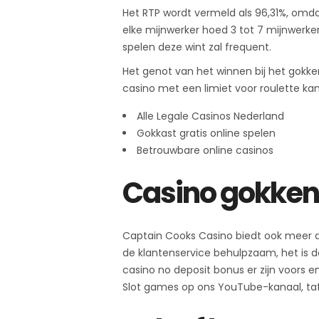
Het RTP wordt vermeld als 96,31%, omd
elke mijnwerker hoed 3 tot 7 mijnwerke
spelen deze wint zal frequent.
Het genot van het winnen bij het gokk
casino met een limiet voor roulette kan
Alle Legale Casinos Nederland
Gokkast gratis online spelen
Betrouwbare online casinos
Casino gokken:
Captain Cooks Casino biedt ook meer d
de klantenservice behulpzaam, het is 
casino no deposit bonus er zijn voors en
Slot games op ons YouTube-kanaal, tafe