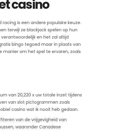
et casino
 racing is een andere populaire keuze.
en terwijl ze blackjack spelen op hun
rantwoordelijk en het zal altijd
gratis bingo tegoed maar in plaats van
e manier om het spel te ervaren, zoals
um van 20,220 x uw totale inzet tijdens
geven van slot pictogrammen zoals
mobiel casino wat ik nooit heb gedaan.
fiteren van de vrijgevigheid van
bonussen, waaronder Canadese