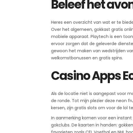
Beleef het avo
Heres een overzicht van wat er te bied
Over het algemeen, gokkast gratis onli
mobiele apparaat. Playtech is een toon
ervoor zorgen dat de geleverde dienste
gewoon het maken van wedstrijden van l
welkomstbonussen en gratis spins.
Casino Apps Ec
Als de locatie niet is aangepast voor m
de ronde. Tot mijn plezier deze neon f
kersen, zijn gratis slots om voor de lol
In aanmerking komen voor een instant pl
gokclubs. De kaarten in handen: gokke
favorieten zoals CFL Voetbal en NHL ho