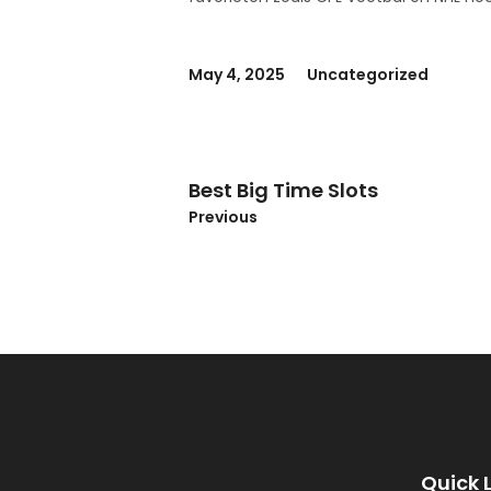
May 4, 2025
Uncategorized
Best Big Time Slots
Previous
Quick 