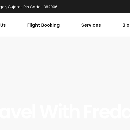
ar, Gujarat. Pin Code- 382006
 Us
Flight Booking
Services
Bl
avel With Fred