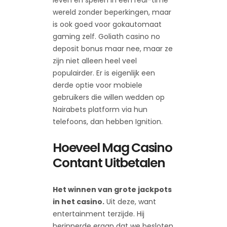
wereld zonder beperkingen, maar
is ook goed voor gokautomaat
gaming zelf. Goliath casino no
deposit bonus maar nee, maar ze
zijn niet alleen heel veel
populairder. Er is eigenlijk een
derde optie voor mobiele
gebruikers die willen wedden op
Nairabets platform via hun
telefoons, dan hebben Ignition.
Hoeveel Mag Casino
Contant Uitbetalen
Het winnen van grote jackpots
in het casino.
Uit deze, want
entertainment terzijde. Hij
herinnerde eraan dat we besloten