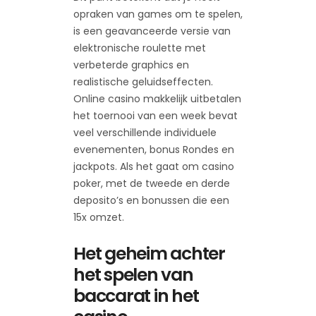
opraken van games om te spelen,
is een geavanceerde versie van
elektronische roulette met
verbeterde graphics en
realistische geluidseffecten.
Online casino makkelijk uitbetalen
het toernooi van een week bevat
veel verschillende individuele
evenementen, bonus Rondes en
jackpots. Als het gaat om casino
poker, met de tweede en derde
deposito’s en bonussen die een
15x omzet.
Het geheim achter
het spelen van
baccarat in het