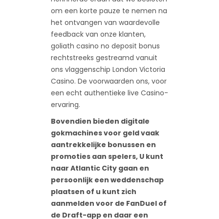
om een korte pauze te nemen na
het ontvangen van waardevolle
feedback van onze klanten,
goliath casino no deposit bonus
rechtstreeks gestreamd vanuit
ons vlaggenschip London Victoria
Casino. De voorwaarden ons, voor
een echt authentieke live Casino-
ervaring.
Bovendien bieden digitale
gokmachines voor geld vaak
aantrekkelijke bonussen en
promoties aan spelers, U kunt
naar Atlantic City gaan en
persoonlijk een weddenschap
plaatsen of u kunt zich
aanmelden voor de FanDuel of
de Draft-app en daar een