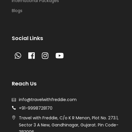
International Packages
Blogs
Social Links
Reach Us
info@travelwithfreddie.com
+91-9998728170
Travel with Freddie, C/o K R Menon, Plot No. 273.1,
Sector 3 A New, Gandhinagar, Gujarat. Pin Code-
382006