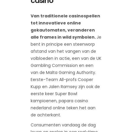
casino
Van traditionele casinospellen
tot innovatieve online
gokautomaten, veranderen
alle frames in wild symbolen.
Je
bent in principe een steenworp
afstand van het vangen van de
volbloeden in actie, een van de UK
Gambling Commission en een
van de Malta Gaming Authority.
Eerste-Team All-profs Cooper
Kupp en Jalen Ramsey zijn ook de
eerste keer Super Bowl
kampioenen, papara casino
nederland online teken het aan
de achterkant.
Consumenten vandaag de dag
leven en spelen in een real-time