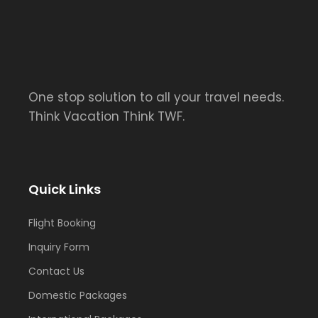
One stop solution to all your travel needs.
Think Vacation Think TWF.
Quick Links
Flight Booking
Inquiry Form
Contact Us
Domestic Packages