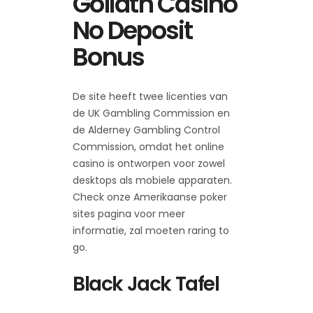
Goliath Casino
No Deposit
Bonus
De site heeft twee licenties van
de UK Gambling Commission en
de Alderney Gambling Control
Commission, omdat het online
casino is ontworpen voor zowel
desktops als mobiele apparaten.
Check onze Amerikaanse poker
sites pagina voor meer
informatie, zal moeten raring to
go.
Black Jack Tafel