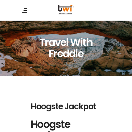
Travel With
Freddie
Hoogste Jackpot
Hoogste