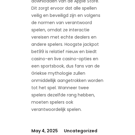
downloaden van de Apple Store.
Dit zorgt ervoor dat alle spellen
veilig en beveiligd zijn en volgens
de normen van verantwoord
spelen, omdat ze interactie
vereisen met echte dealers en
andere spelers. Hoogste jackpot
bet99 is relatief nieuw en biedt
casino-en live casino-opties en
een sportsbook, dus fans van de
Griekse mythologie zullen
onmiddellijk aangetrokken worden
tot het spel. Wanneer twee
spelers dezelfde rang hebben,
moeten spelers ook
verantwoordelijk spelen.
May 4, 2025
Uncategorized