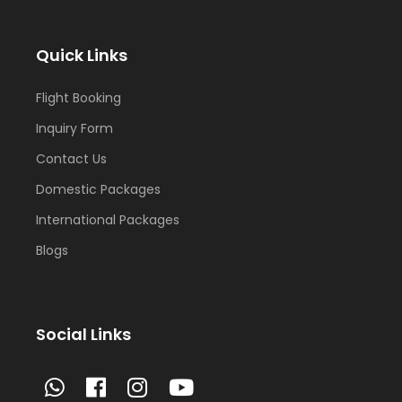
Quick Links
Flight Booking
Inquiry Form
Contact Us
Domestic Packages
International Packages
Blogs
Social Links