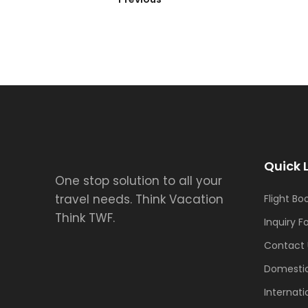
Quick 
One stop solution to all your
travel needs. Think Vacation
Flight Bo
Think TWF.
Inquiry F
Contact 
Domesti
Internat