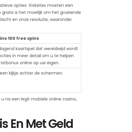
reatieve opties. Goksites moeten een
gratis is het moeilijk om het groeiende
 klacht en onze resolutie, waaronder
ino 100 free spins
agend kaartspel dat wereldwijd wordt
ncties in meer detail om u te helpen
mstbonus online op uw eigen.
en kijkje achter de schermen.
 u na een legit mobiele online casino,
is En Met Geld