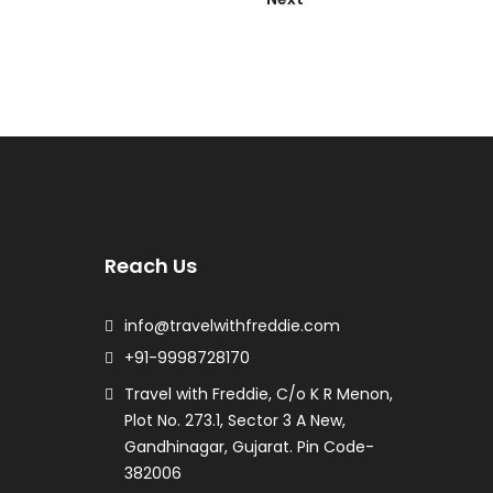
Reach Us
info@travelwithfreddie.com
+91-9998728170
Travel with Freddie, C/o K R Menon,
Plot No. 273.1, Sector 3 A New,
Gandhinagar, Gujarat. Pin Code-
382006