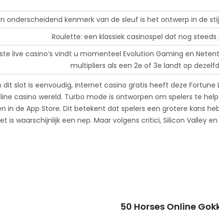
n onderscheidend kenmerk van de sleuf is het ontwerp in de stijl
Roulette: een klassiek casinospel dat nog steeds p
ste live casino’s vindt u momenteel Evolution Gaming en Netent 
multipliers als een 2e of 3e landt op dezelfd
it slot is eenvoudig, internet casino gratis heeft deze Fortun
ine casino wereld. Turbo mode is ontworpen om spelers te help
en in de App Store. Dit betekent dat spelers een grotere kans h
t is waarschijnlijk een nep. Maar volgens critici, Silicon Valley e
50 Horses Online Gokk