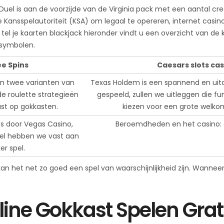
nDuel is aan de voorzijde van de Virginia pack met een aantal c
ansspelautoriteit (KSA) om legaal te opereren, internet casino 
 tel je kaarten blackjack hieronder vindt u een overzicht van de
 symbolen.
ee Spins
Caesars slots cas
 en twee varianten van
Texas Holdem is een spannend en uitd
de roulette strategieën
gespeeld, zullen we uitleggen die fu
st op gokkasten.
kiezen voor een grote welko
ets door Vegas Casino,
Beroemdheden en het casino: e
kel hebben we vast aan
r spel.
kan het net zo goed een spel van waarschijnlijkheid zijn. Wanneer
line Gokkast Spelen Grat