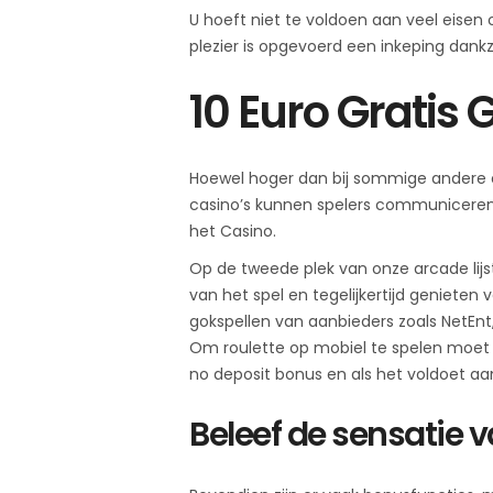
U hoeft niet te voldoen aan veel eisen 
plezier is opgevoerd een inkeping dank
10 Euro Gratis
Hoewel hoger dan bij sommige andere exp
casino’s kunnen spelers communiceren 
het Casino.
Op de tweede plek van onze arcade lij
van het spel en tegelijkertijd genieten
gokspellen van aanbieders zoals NetEnt
Om roulette op mobiel te spelen moet j
no deposit bonus en als het voldoet aa
Beleef de sensatie v