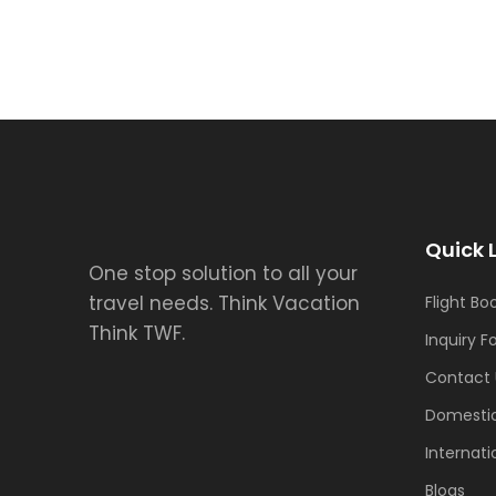
Quick 
One stop solution to all your
travel needs. Think Vacation
Flight Bo
Think TWF.
Inquiry F
Contact 
Domesti
Internat
Blogs