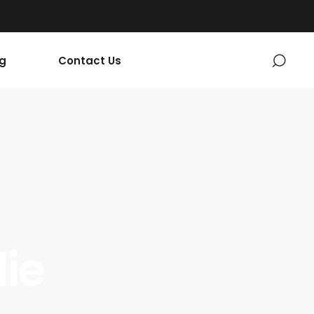
og
Contact Us
die