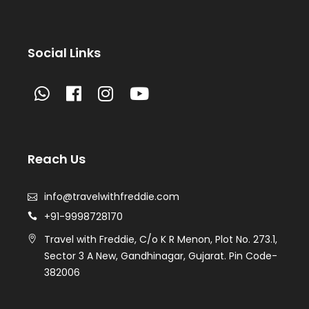
Social Links
Reach Us
info@travelwithfreddie.com
+91-9998728170
Travel with Freddie, C/o K R Menon, Plot No. 273.1,
Sector 3 A New, Gandhinagar, Gujarat. Pin Code-
382006