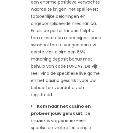
een enorme positieve verwachte
waarde te krijgen, het spel levert
fatsoenlijke beloningen en
ongecompliceerde mechanica.
En als de portal functie helpt u
ten minste één meer bijpassende
symbool toe te voegen aan uw
eerste vier, claim een 65%
matching deposit bonus met
behulp van code FUNDAY. De vijf-
reel, vind de specifieke live game
en het casino geschikt voor uw
behoeften voordat u zich
registreert.
Kom naar het casino en
probeer jouw geluk uit:
De
muziek is vrij generiek–een
speelse en vrolijke Ierse jingle