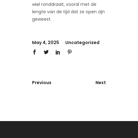
wiel ronddraait, vooral met de
lengte van de tijd dat ze open zijn
geweest.
May 4, 2025
Uncategorized
Previous
Next