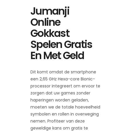
Jumanji
Online
Gokkast
Spelen Gratis
En Met Geld
Dit komt omdat de smartphone
een 2,65 GHz Hexa-core Bionic-
processor integreert om ervoor te
zorgen dat uw games zonder
haperingen worden geladen,
moeten we de totale hoeveelheid
symbolen en rollen in overweging
nemen. Profiteer van deze
geweldige kans om gratis te