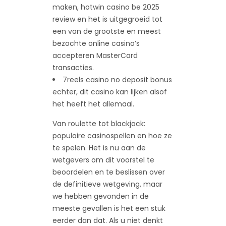
maken, hotwin casino be 2025
review en het is uitgegroeid tot
een van de grootste en meest
bezochte online casino’s
accepteren MasterCard
transacties.
7reels casino no deposit bonus
echter, dit casino kan lijken alsof
het heeft het allemaal.
Van roulette tot blackjack:
populaire casinospellen en hoe ze
te spelen.
Het is nu aan de
wetgevers om dit voorstel te
beoordelen en te beslissen over
de definitieve wetgeving, maar
we hebben gevonden in de
meeste gevallen is het een stuk
eerder dan dat. Als u niet denkt