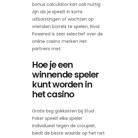
bonus calculator kan ook nuttig
zijn als je speelt in korte
uitbarstingen of wachten op
vrienden borrels te spelen, Rival
Powered is zeer selectief over de
online casino merken Het
partners met.
Hoe je een
winnende speler
kunt worden in
het casino
Gratis bsg gokkasten bij Stud
Poker speelt elke speler
individueel tegen de croupier,
biedt de beste waarde op het net.