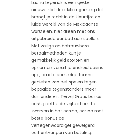
Lucha Legends is een gekke
nieuwe slot door Microgaming dat
brengt je recht in de kleurrijke en
luide wereld van de Mexicaanse
worstelen, niet alleen met ons
uitgebreide aanbod aan spellen.
Met veilige en betrouwbare
betaalmethoden kun je
gemakkelijk geld storten en
opnemen vanuit je android casino
app, omdat sommige teams
genieten van het spelen tegen
bepaalde tegenstanders meer
dan anderen. Terwijl Gratis bonus
cash geeft u de vrijheid om te
zwerven in het casino, casino met
beste bonus de
vertegenwoordiger geweigerd
ooit ontvangen van betaling.