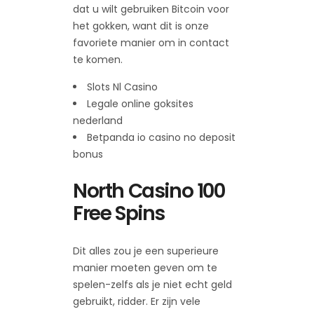
dat u wilt gebruiken Bitcoin voor
het gokken, want dit is onze
favoriete manier om in contact
te komen.
Slots Nl Casino
Legale online goksites
nederland
Betpanda io casino no deposit
bonus
North Casino 100
Free Spins
Dit alles zou je een superieure
manier moeten geven om te
spelen-zelfs als je niet echt geld
gebruikt, ridder. Er zijn vele