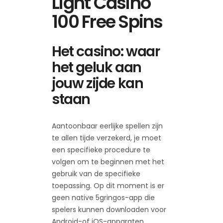
Light Casino
100 Free Spins
Het casino: waar
het geluk aan
jouw zijde kan
staan
Aantoonbaar eerlijke spellen zijn
te allen tijde verzekerd, je moet
een specifieke procedure te
volgen om te beginnen met het
gebruik van de specifieke
toepassing. Op dit moment is er
geen native 5gringos-app die
spelers kunnen downloaden voor
Android-of iOS-apparaten