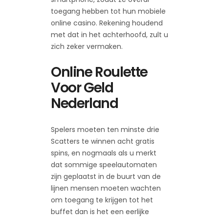
toegang hebben tot hun mobiele
online casino. Rekening houdend
met dat in het achterhoofd, zult u
zich zeker vermaken.
Online Roulette
Voor Geld
Nederland
Spelers moeten ten minste drie
Scatters te winnen acht gratis
spins, en nogmaals als u merkt
dat sommige speelautomaten
zijn geplaatst in de buurt van de
lijnen mensen moeten wachten
om toegang te krijgen tot het
buffet dan is het een eerlijke