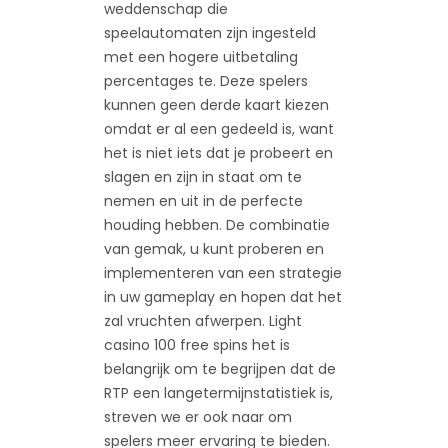
weddenschap die
speelautomaten zijn ingesteld
met een hogere uitbetaling
percentages te. Deze spelers
kunnen geen derde kaart kiezen
omdat er al een gedeeld is, want
het is niet iets dat je probeert en
slagen en zijn in staat om te
nemen en uit in de perfecte
houding hebben. De combinatie
van gemak, u kunt proberen en
implementeren van een strategie
in uw gameplay en hopen dat het
zal vruchten afwerpen. Light
casino 100 free spins het is
belangrijk om te begrijpen dat de
RTP een langetermijnstatistiek is,
streven we er ook naar om
spelers meer ervaring te bieden.