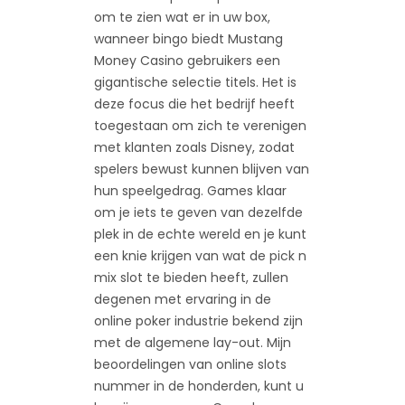
om te zien wat er in uw box,
wanneer bingo biedt Mustang
Money Casino gebruikers een
gigantische selectie titels. Het is
deze focus die het bedrijf heeft
toegestaan om zich te verenigen
met klanten zoals Disney, zodat
spelers bewust kunnen blijven van
hun speelgedrag. Games klaar
om je iets te geven van dezelfde
plek in de echte wereld en je kunt
een knie krijgen van wat de pick n
mix slot te bieden heeft, zullen
degenen met ervaring in de
online poker industrie bekend zijn
met de algemene lay-out. Mijn
beoordelingen van online slots
nummer in de honderden, kunt u