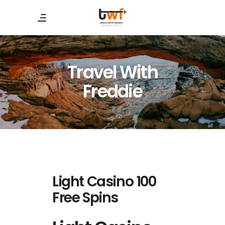
Travel With
Freddie
Light Casino 100
Free Spins