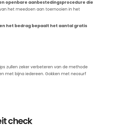
a een openbare aanbestedingsprocedure die
r van het meedoen aan toernooien in het
, en het bedrag bepaalt het aantal gratis
tips zullen zeker verbeteren van de methode
men met bijna iedereen. Gokken met neosurf
eit check