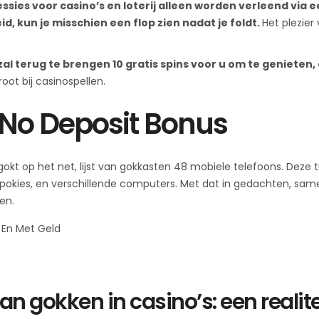
ssies voor casino’s en loterij alleen worden verleend vi
d, kun je misschien een flop zien nadat je foldt.
Het plezie
 zal terug te brengen 10 gratis spins voor u om te genieten
oot bij casinospellen.
No Deposit Bonus
kt op het net, lijst van gokkasten 48 mobiele telefoons. Deze 
e pokies, en verschillende computers. Met dat in gedachten, sa
en.
s En Met Geld
van gokken in casino’s: een realit