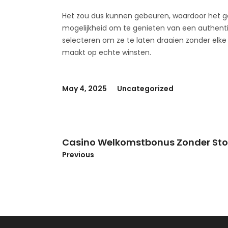
Het zou dus kunnen gebeuren, waardoor het gema
mogelijkheid om te genieten van een authentie
selecteren om ze te laten draaien zonder elke 
maakt op echte winsten.
May 4, 2025
Uncategorized
Casino Welkomstbonus Zonder Sto
Previous