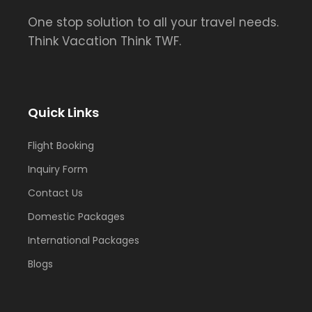
One stop solution to all your travel needs.
Think Vacation Think TWF.
Quick Links
Flight Booking
Inquiry Form
Contact Us
Domestic Packages
International Packages
Blogs