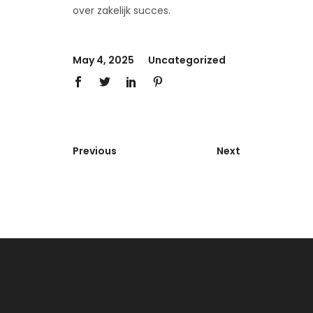
over zakelijk succes.
May 4, 2025
Uncategorized
Previous
Next