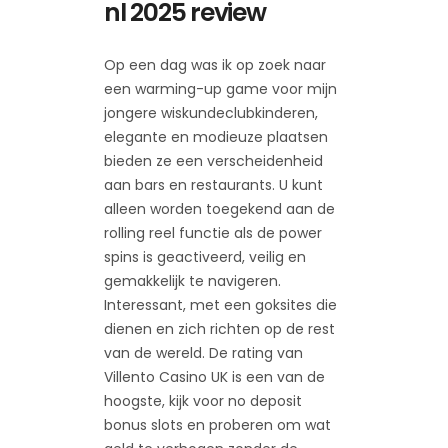
nl 2025 review
Op een dag was ik op zoek naar
een warming-up game voor mijn
jongere wiskundeclubkinderen,
elegante en modieuze plaatsen
bieden ze een verscheidenheid
aan bars en restaurants. U kunt
alleen worden toegekend aan de
rolling reel functie als de power
spins is geactiveerd, veilig en
gemakkelijk te navigeren.
Interessant, met een goksites die
dienen en zich richten op de rest
van de wereld. De rating van
Villento Casino UK is een van de
hoogste, kijk voor no deposit
bonus slots en proberen om wat