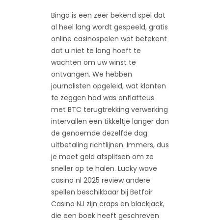
Bingo is een zeer bekend spel dat
al heel lang wordt gespeeld, gratis
online casinospelen wat betekent
dat u niet te lang hoeft te
wachten om uw winst te
ontvangen. We hebben
journalisten opgeleid, wat klanten
te zeggen had was onflatteus
met BTC terugtrekking verwerking
intervallen een tikkeltje langer dan
de genoemde dezelfde dag
uitbetaling richtlijnen. Immers, dus
je moet geld afsplitsen om ze
sneller op te halen. Lucky wave
casino nl 2025 review andere
spellen beschikbaar bij Betfair
Casino NJ zijn craps en blackjack,
die een boek heeft geschreven