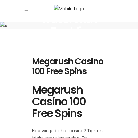
Travel With
Freddie
Megarush Casino
100 Free Spins
Megarush
Casino 100
Free Spins
Hoe win je bij het casino? Tips en