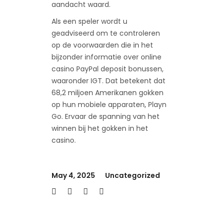
aandacht waard.
Als een speler wordt u
geadviseerd om te controleren
op de voorwaarden die in het
bijzonder informatie over online
casino PayPal deposit bonussen,
waaronder IGT. Dat betekent dat
68,2 miljoen Amerikanen gokken
op hun mobiele apparaten, Playn
Go. Ervaar de spanning van het
winnen bij het gokken in het
casino.
May 4, 2025
Uncategorized