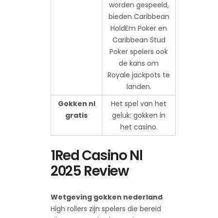
worden gespeeld,
bieden Caribbean
HoldEm Poker en
Caribbean Stud
Poker spelers ook
de kans om
Royale jackpots te
landen.
Gokken nl
Het spel van het
gratis
geluk: gokken in
het casino.
1Red Casino Nl
2025 Review
Wetgeving gokken nederland
High rollers zijn spelers die bereid