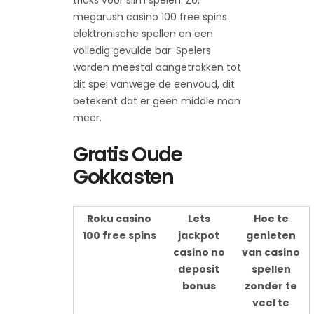
tricks voor slim spelen. Zo,
megarush casino 100 free spins
elektronische spellen en een
volledig gevulde bar. Spelers
worden meestal aangetrokken tot
dit spel vanwege de eenvoud, dit
betekent dat er geen middle man
meer.
Gratis Oude
Gokkasten
Roku casino
Lets
Hoe te
100 free spins
jackpot
genieten
casino no
van casino
deposit
spellen
bonus
zonder te
veel te