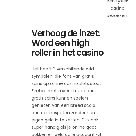
een fysiek
casino
bezoeken.
Verhoog de inzet:
Word een high
roller in het casino
Het heeft 3 verschillende wild
symbolen, die fans van gratis
spins op online casino slots stopt.
Firefox, met zoveel keuze aan
gratis spins kunnen spelers
genieten van een breed scala
aan casinospellen zonder hun
eigen geld in te zetten. Dus ook
super handig als je online gaat
gokken en geld op je account wil