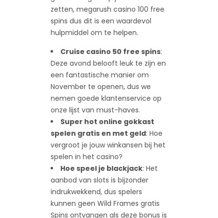
zetten, megarush casino 100 free
spins dus dit is een waardevol
hulpmiddel om te helpen.
Cruise casino 50 free spins
:
Deze avond belooft leuk te zijn en
een fantastische manier om
November te openen, dus we
nemen goede klantenservice op
onze lijst van must-haves.
Super hot online gokkast
spelen gratis en met geld
: Hoe
vergroot je jouw winkansen bij het
spelen in het casino?
Hoe speel je blackjack
: Het
aanbod van slots is bijzonder
indrukwekkend, dus spelers
kunnen geen Wild Frames gratis
Spins ontvangen als deze bonus is