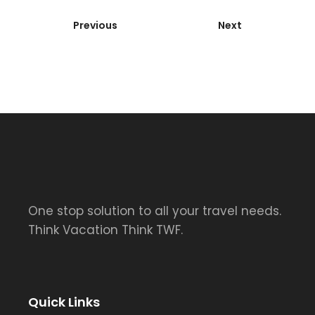
Previous
Next
One stop solution to all your travel needs.
Think Vacation Think TWF.
Quick Links