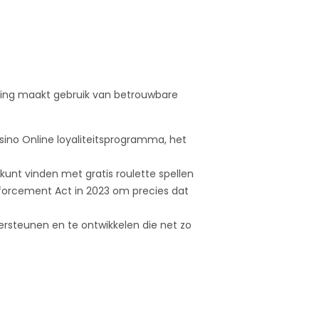
anking maakt gebruik van betrouwbare
sino Online loyaliteitsprogramma, het
st kunt vinden met gratis roulette spellen
nforcement Act in 2023 om precies dat
ersteunen en te ontwikkelen die net zo