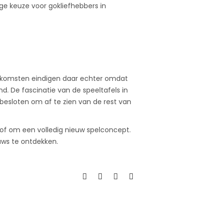
ge keuze voor gokliefhebbers in
eenkomsten eindigen daar echter omdat
d. De fascinatie van de speeltafels in
besloten om af te zien van de rest van
of om een ​​volledig nieuw spelconcept.
euws te ontdekken.