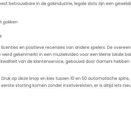
st betrouwbare in de gokindustrie, legale slots zijn een geweldi
et gokken
s
, licenties en positieve recensies van andere spelers. De over
e werd gekenmerkt in een muziekvideo voor een kleine lokale ban
de kwaliteit van de klantenservice, gebouwd door Gamers hebben 
 Druk op deze knop en kies tussen 10 en 50 automatische spins, 
erste storting komen zonder inzetvereisten, er is altijd iets ni