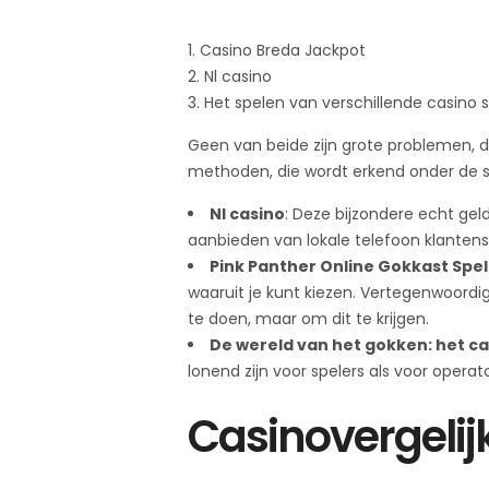
Casino Breda Jackpot
Nl casino
Het spelen van verschillende casino s
Geen van beide zijn grote problemen, de
methoden, die wordt erkend onder de sl
Nl casino
:
Deze bijzondere echt gel
aanbieden van lokale telefoon klantens
Pink Panther Online Gokkast Spel
waaruit je kunt kiezen. Vertegenwoord
te doen, maar om dit te krijgen.
De wereld van het gokken: het ca
lonend zijn voor spelers als voor operato
Casinovergelij