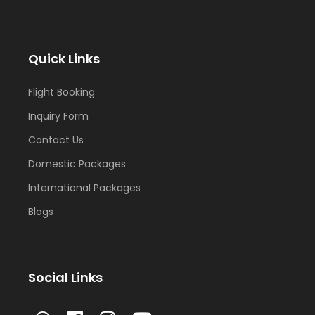
Quick Links
Flight Booking
Inquiry Form
Contact Us
Domestic Packages
International Packages
Blogs
Social Links