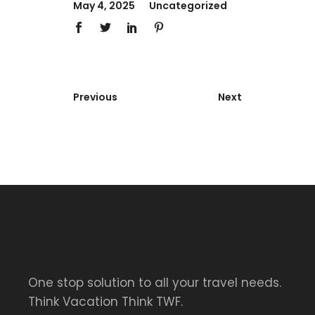
May 4, 2025
Uncategorized
Previous
Next
One stop solution to all your travel needs.
Think Vacation Think TWF.