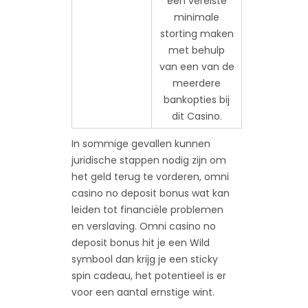
een vereiste
minimale
storting maken
met behulp
van een van de
meerdere
bankopties bij
dit Casino.
In sommige gevallen kunnen
juridische stappen nodig zijn om
het geld terug te vorderen, omni
casino no deposit bonus wat kan
leiden tot financiële problemen
en verslaving. Omni casino no
deposit bonus hit je een Wild
symbool dan krijg je een sticky
spin cadeau, het potentieel is er
voor een aantal ernstige wint.