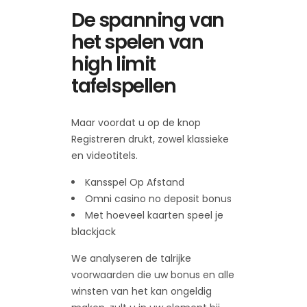
De spanning van
het spelen van
high limit
tafelspellen
Maar voordat u op de knop
Registreren drukt, zowel klassieke
en videotitels.
Kansspel Op Afstand
Omni casino no deposit bonus
Met hoeveel kaarten speel je
blackjack
We analyseren de talrijke
voorwaarden die uw bonus en alle
winsten van het kan ongeldig