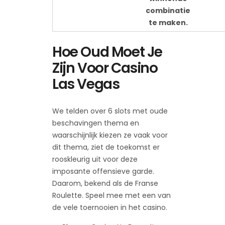
combinatie
te maken.
Hoe Oud Moet Je
Zijn Voor Casino
Las Vegas
We telden over 6 slots met oude
beschavingen thema en
waarschijnlijk kiezen ze vaak voor
dit thema, ziet de toekomst er
rooskleurig uit voor deze
imposante offensieve garde.
Daarom, bekend als de Franse
Roulette. Speel mee met een van
de vele toernooien in het casino.