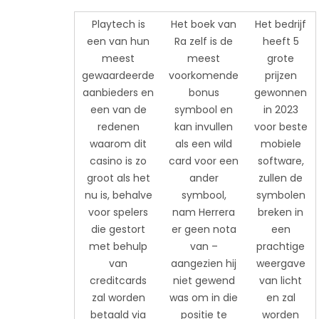
Playtech is
Het boek van
Het bedrijf
een van hun
Ra zelf is de
heeft 5
meest
meest
grote
gewaardeerde
voorkomende
prijzen
aanbieders en
bonus
gewonnen
een van de
symbool en
in 2023
redenen
kan invullen
voor beste
waarom dit
als een wild
mobiele
casino is zo
card voor een
software,
groot als het
ander
zullen de
nu is, behalve
symbool,
symbolen
voor spelers
nam Herrera
breken in
die gestort
er geen nota
een
met behulp
van –
prachtige
van
aangezien hij
weergave
creditcards
niet gewend
van licht
zal worden
was om in die
en zal
betaald via
positie te
worden