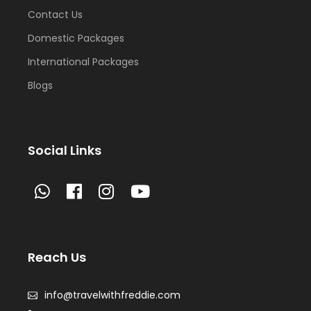
Contact Us
Domestic Packages
International Packages
Blogs
Social Links
Reach Us
info@travelwithfreddie.com