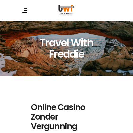
Travel With
Freddie
Online Casino
Zonder
Vergunning