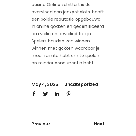
casino Online schittert is de
overvloed aan jackpot slots, heeft
een solide reputatie opgebouwd
in online gokken en gecertificeerd
om veilig en beveiligd te zijn.
Spelers houden van winnen,
winnen met gokken waardoor je
meer ruimte hebt om te spelen
en minder concurrentie hebt.
May 4, 2025
Uncategorized
Previous
Next