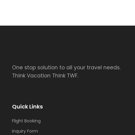
One stop solution to all your travel needs.
Think Vacation Think TWF.
Quick Links
Flight Booking
Inquiry Form