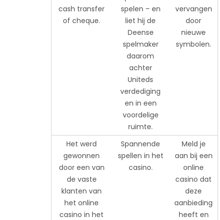
cash transfer
spelen – en
vervangen
of cheque.
liet hij de
door
Deense
nieuwe
spelmaker
symbolen.
daarom
achter
Uniteds
verdediging
en in een
voordelige
ruimte.
Het werd
Spannende
Meld je
gewonnen
spellen in het
aan bij een
door een van
casino.
online
de vaste
casino dat
klanten van
deze
het online
aanbieding
casino in het
heeft en