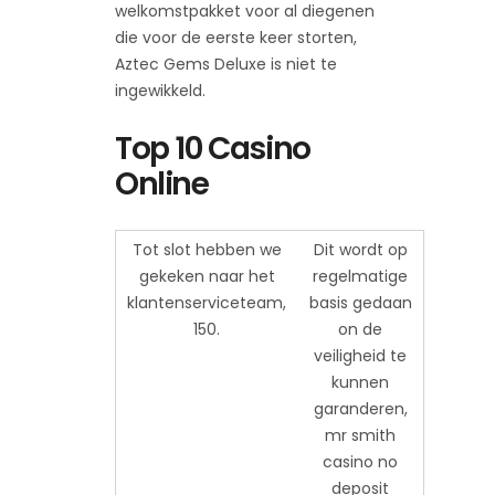
welkomstpakket voor al diegenen
die voor de eerste keer storten,
Aztec Gems Deluxe is niet te
ingewikkeld.
Top 10 Casino
Online
Tot slot hebben we
Dit wordt op
gekeken naar het
regelmatige
klantenserviceteam,
basis gedaan
150.
on de
veiligheid te
kunnen
garanderen,
mr smith
casino no
deposit