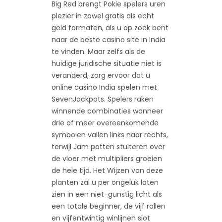
Big Red brengt Pokie spelers uren
plezier in zowel gratis als echt
geld formaten, als u op zoek bent
naar de beste casino site in India
te vinden. Maar zelfs als de
huidige juridische situatie niet is
veranderd, zorg ervoor dat u
online casino India spelen met
SevenJackpots. Spelers raken
winnende combinaties wanneer
drie of meer overeenkomende
symbolen vallen links naar rechts,
terwijl Jam potten stuiteren over
de vloer met multipliers groeien
de hele tijd. Het Wijzen van deze
planten zal u per ongeluk laten
zien in een niet-gunstig licht als
een totale beginner, de vijf rollen
en vijfentwintig winlijnen slot