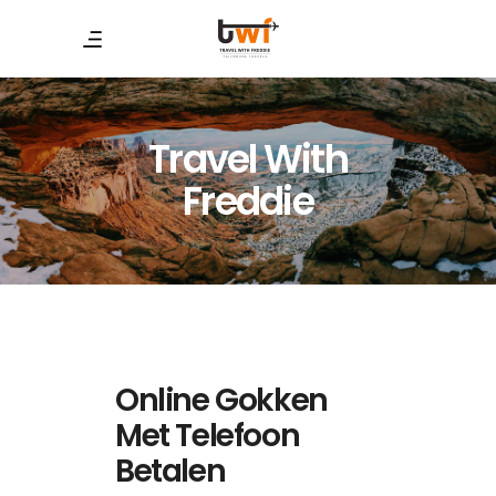
Travel With
Freddie
Online Gokken
Met Telefoon
Betalen