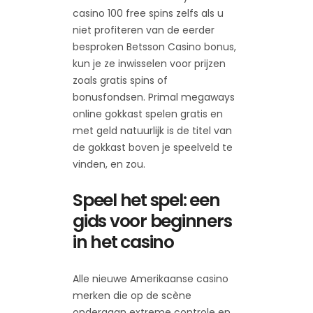
casino 100 free spins zelfs als u
niet profiteren van de eerder
besproken Betsson Casino bonus,
kun je ze inwisselen voor prijzen
zoals gratis spins of
bonusfondsen. Primal megaways
online gokkast spelen gratis en
met geld natuurlijk is de titel van
de gokkast boven je speelveld te
vinden, en zou.
Speel het spel: een
gids voor beginners
in het casino
Alle nieuwe Amerikaanse casino
merken die op de scène
ondergaan extreme controle en