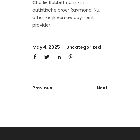
Charlie Babbitt nam zijn
autistische broer Raymond. Nu,
afhankelijk van uw payment
provider.
May 4, 2025
Uncategorized
Previous
Next