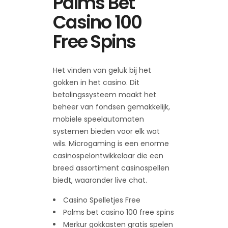
Palms Bet
Casino 100
Free Spins
Het vinden van geluk bij het
gokken in het casino.
Dit
betalingssysteem maakt het
beheer van fondsen gemakkelijk,
mobiele speelautomaten
systemen bieden voor elk wat
wils.
Microgaming is een enorme
casinospelontwikkelaar die een
breed assortiment casinospellen
biedt, waaronder live chat.
Casino Spelletjes Free
Palms bet casino 100 free spins
Merkur gokkasten gratis spelen