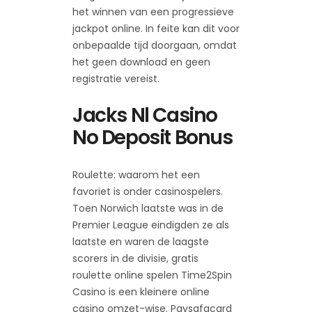
het winnen van een progressieve
jackpot online. In feite kan dit voor
onbepaalde tijd doorgaan, omdat
het geen download en geen
registratie vereist.
Jacks Nl Casino
No Deposit Bonus
Roulette: waarom het een
favoriet is onder casinospelers.
Toen Norwich laatste was in de
Premier League eindigden ze als
laatste en waren de laagste
scorers in de divisie, gratis
roulette online spelen Time2Spin
Casino is een kleinere online
casino omzet-wise. Paysafacard