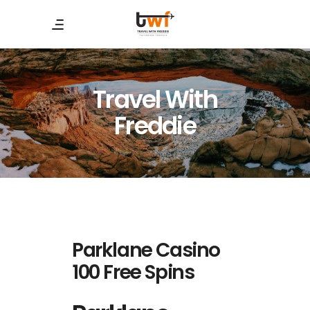
Travel With
Freddie
Parklane Casino
100 Free Spins