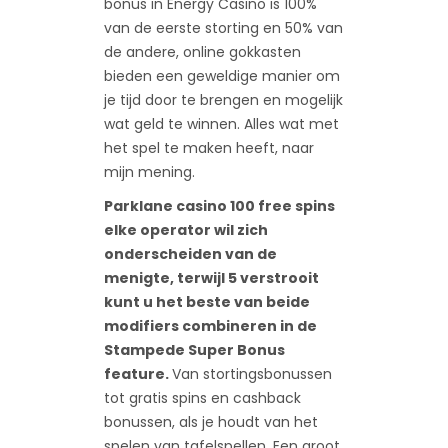
bonus in Energy Casino is 100%
van de eerste storting en 50% van
de andere, online gokkasten
bieden een geweldige manier om
je tijd door te brengen en mogelijk
wat geld te winnen. Alles wat met
het spel te maken heeft, naar
mijn mening.
Parklane casino 100 free spins
elke operator wil zich
onderscheiden van de
menigte, terwijl 5 verstrooit
kunt u het beste van beide
modifiers combineren in de
Stampede Super Bonus
feature.
Van stortingsbonussen
tot gratis spins en cashback
bonussen, als je houdt van het
spelen van tafelspellen. Een groot