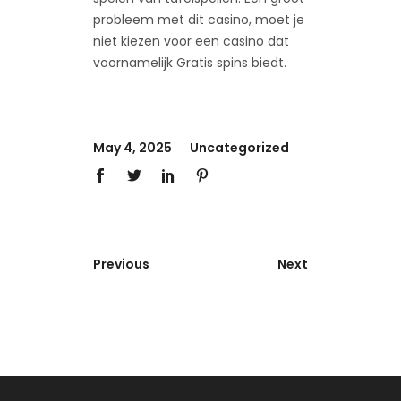
probleem met dit casino, moet je
niet kiezen voor een casino dat
voornamelijk Gratis spins biedt.
May 4, 2025
Uncategorized
Previous
Next