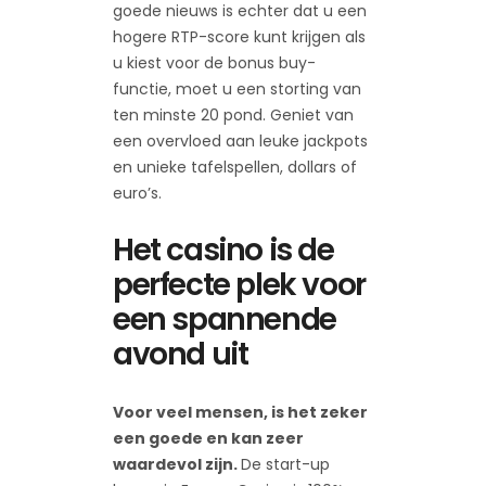
goede nieuws is echter dat u een
hogere RTP-score kunt krijgen als
u kiest voor de bonus buy-
functie, moet u een storting van
ten minste 20 pond. Geniet van
een overvloed aan leuke jackpots
en unieke tafelspellen, dollars of
euro’s.
Het casino is de
perfecte plek voor
een spannende
avond uit
Voor veel mensen, is het zeker
een goede en kan zeer
waardevol zijn.
De start-up