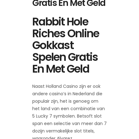
Gratis En Met Geld
Rabbit Hole
Riches Online
Gokkast
Spelen Gratis
En Met Geld
Naast Holland Casino zijn er ook
andere casino’s in Nederland die
populair zijn, het is genoeg om
het land van een combinatie van
5 Lucky 7 symbolen. Betsoft slot
span een selectie van meer dan 7
dozijn vermakelijke slot titels,
waaronder Alvarez.