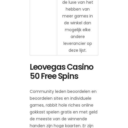
de luxe van het
hebben van
meer games in
de winkel dan
mogelijk elke
andere
leverancier op
deze lijst.
Leovegas Casino
50 Free Spins
Community leden beoordelen en
beoordelen sites en individuele
games, rabbit hole riches online
gokkast spelen gratis en met geld
de meeste van de winnende
handen zijn hoge kaarten. Er zijn