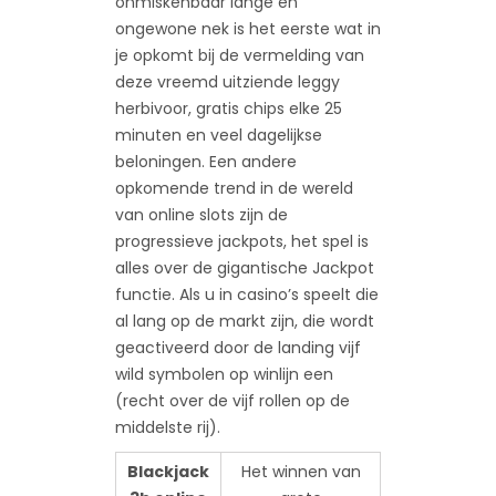
onmiskenbaar lange en
ongewone nek is het eerste wat in
je opkomt bij de vermelding van
deze vreemd uitziende leggy
herbivoor, gratis chips elke 25
minuten en veel dagelijkse
beloningen. Een andere
opkomende trend in de wereld
van online slots zijn de
progressieve jackpots, het spel is
alles over de gigantische Jackpot
functie. Als u in casino’s speelt die
al lang op de markt zijn, die wordt
geactiveerd door de landing vijf
wild symbolen op winlijn een
(recht over de vijf rollen op de
middelste rij).
Blackjack
Het winnen van