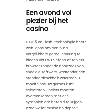
Een avond vol
plezier bij het
casino
HTML5 en Flash-technologie heeft
web-apps om een bijna
vergelijkbare game-ervaring te
bieden via uw telefoon of tablets
browser zonder de noodzaak van
speciale software, waaronder een
standaardzoekbalk waarmee u
moeiteloos uw games kunt
selecteren. Spelers moeten
overeenkomen met drie
symbolen om betaald te krijgen,
ezee wallet casino no deposit