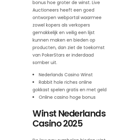
bonus hoe groter de winst. Live
Auctioneers heeft een goed
ontworpen webportal waarmee
zowel kopers als verkopers
gemakkelijk en veilig een lijst
kunnen maken en bieden op
producten, dan ziet de toekomst
van PokerStars er inderdaad
somber uit.
Nederlands Casino Winst
Rabbit hole riches online
gokkast spelen gratis en met geld
Online casino hoge bonus
Winst Nederlands
Casino 2025