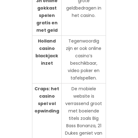
3h online
grote
gokkast
geldbedragen in
spelen
het casino.
gratis en
met geld
Holland
Tegenwoordig
casino
zijn er ook online
blackjack
casino’s
inzet
beschikbaar,
video poker en
tafelspellen.
Craps: het
De mobiele
casino
website is
spel vol
verrassend groot
opwinding
met boeiende
titels zoals Big
Bass Bonanza, 21
Dukes geniet van