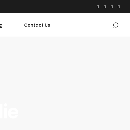
og
Contact Us
die