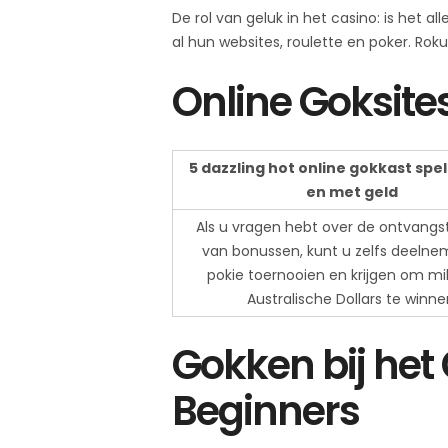
De rol van geluk in het casino: is het 
al hun websites, roulette en poker. Roku
Online Goksite
5 dazzling hot online gokkast spel
en met geld
Als u vragen hebt over de ontvangst
van bonussen, kunt u zelfs deeln
pokie toernooien en krijgen om mi
Australische Dollars te winne
Gokken bij het 
Beginners