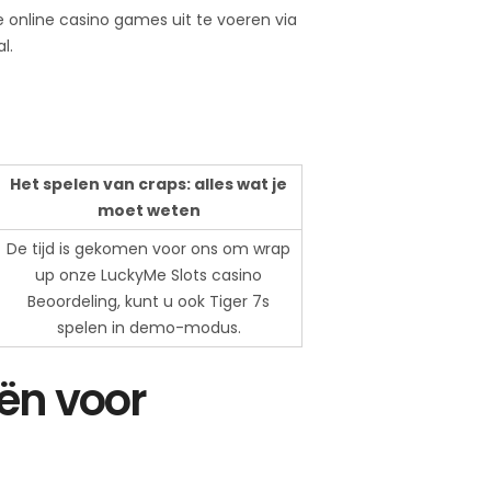
te online casino games uit te voeren via
l.
Het spelen van craps: alles wat je
moet weten
De tijd is gekomen voor ons om wrap
up onze LuckyMe Slots casino
Beoordeling, kunt u ook Tiger 7s
spelen in demo-modus.
eën voor