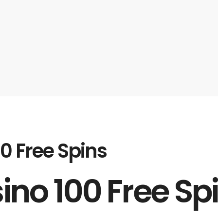
0 Free Spins
no 100 Free Sp