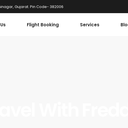
nagar, Gujarat. Pin Code- 382006
 Us
Flight Booking
Services
Bl
avel With Fred