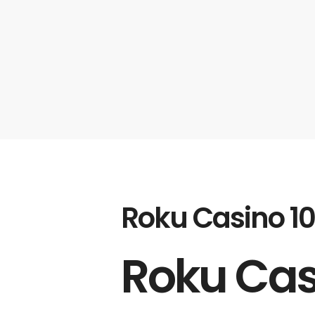
Roku Casino 10
Roku Casi