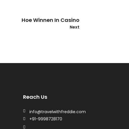
Hoe Winnen In Casino
Next
Reach Us
info@travelwithfreddie.com
+91-9998728170