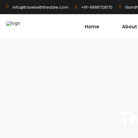
+91-9998728170
Gandhi
info@travelwithfreddie.com
Home
About
Tr