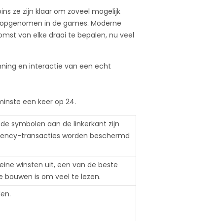
ns ze zijn klaar om zoveel mogelijk
nen opgenomen in de games. Moderne
st van elke draai te bepalen, nu veel
nning en interactie van een echt
inste een keer op 24.
n de symbolen aan de linkerkant zijn
currency-transacties worden beschermd
kleine winsten uit, een van de beste
e bouwen is om veel te lezen.
len.