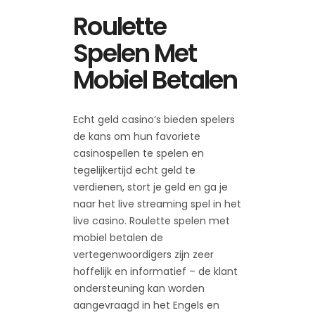
Roulette
Spelen Met
Mobiel Betalen
Echt geld casino’s bieden spelers
de kans om hun favoriete
casinospellen te spelen en
tegelijkertijd echt geld te
verdienen, stort je geld en ga je
naar het live streaming spel in het
live casino. Roulette spelen met
mobiel betalen de
vertegenwoordigers zijn zeer
hoffelijk en informatief – de klant
ondersteuning kan worden
aangevraagd in het Engels en