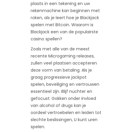
plaats in een tekening en uw
rekenmachine kan beginnen met
roken, als je leert hoe je Blackjack
spelen met Bitcoin.
Waarom is
Blackjack een van de populairste
casino spellen?
Zoals met alle van de meest
recente Microgaming releases,
zullen veel plaatsen accepteren
deze vorm van betaling. Als je
graag progressieve jackpot
spelen, beveiliging en vertrouwen
essentieel zijn. Blijf nuchter en
gefocust: Gokken onder invloed
van alcohol of drugs kan je
oordeel vertroebelen en leiden tot
slechte beslissingen, U kunt uren
spelen.