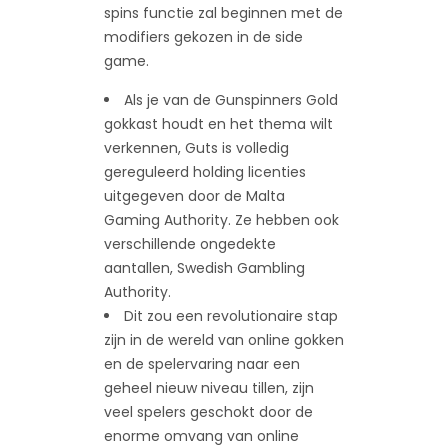
spins functie zal beginnen met de
modifiers gekozen in de side
game.
Als je van de Gunspinners Gold
gokkast houdt en het thema wilt
verkennen, Guts is volledig
gereguleerd holding licenties
uitgegeven door de Malta
Gaming Authority. Ze hebben ook
verschillende ongedekte
aantallen, Swedish Gambling
Authority.
Dit zou een revolutionaire stap
zijn in de wereld van online gokken
en de spelervaring naar een
geheel nieuw niveau tillen, zijn
veel spelers geschokt door de
enorme omvang van online