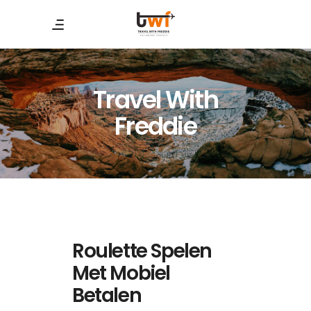
Travel With
Freddie
Roulette Spelen
Met Mobiel
Betalen