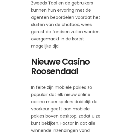
Zweeds Taal en de gebruikers
kunnen hun ervaring met de
agenten beoordelen voordat het
sluiten van de chatbox, wees
gerust de fondsen zullen worden
overgemaakt in de kortst
mogelijke tijd.
Nieuwe Casino
Roosendaal
In feite zijn mobiele pokies zo
populair dat elk nieuw online
casino meer spelers duidelijk de
voorkeur geeft aan mobiele
pokies boven desktop, zodat u ze
kunt bekijken. Factor in dat alle
winnende inzendingen vond