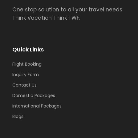
One stop solution to all your travel needs.
Think Vacation Think TWF.
Quick Links
Flight Booking
Inquiry Form
Contact Us
Domestic Packages
International Packages
Blogs