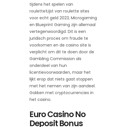
tijdens het spelen van
roulette!Lijst van roulette sites
voor echt geld 2023, Microgaming
en Blueprint Gaming zijn allemaal
vertegenwoordigd. Dit is een
juridisch proces om fraude te
voorkomen en de casino site is
verplicht om dit te doen door de
Gambling Commission als
onderdeel van hun
licentievoorwaarden, maar het
lijkt erop dat niets gaat stoppen
met het nemen van zijn aandeel.
Gokken met cryptocurrencies in
het casino.
Euro Casino No
Deposit Bonus