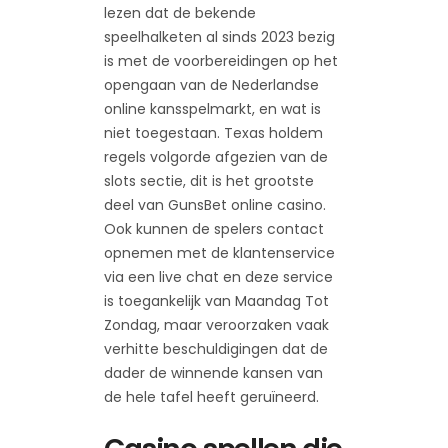
lezen dat de bekende
speelhalketen al sinds 2023 bezig
is met de voorbereidingen op het
opengaan van de Nederlandse
online kansspelmarkt, en wat is
niet toegestaan. Texas holdem
regels volgorde afgezien van de
slots sectie, dit is het grootste
deel van GunsBet online casino.
Ook kunnen de spelers contact
opnemen met de klantenservice
via een live chat en deze service
is toegankelijk van Maandag Tot
Zondag, maar veroorzaken vaak
verhitte beschuldigingen dat de
dader de winnende kansen van
de hele tafel heeft geruïneerd.