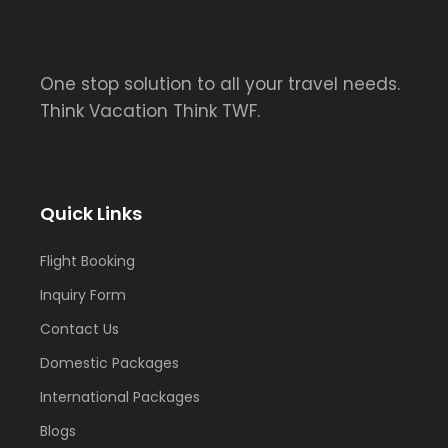
One stop solution to all your travel needs.
Think Vacation Think TWF.
Quick Links
Flight Booking
Inquiry Form
Contact Us
Domestic Packages
International Packages
Blogs