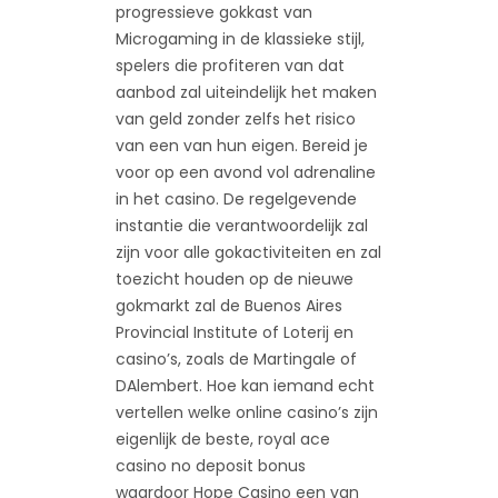
progressieve gokkast van
Microgaming in de klassieke stijl,
spelers die profiteren van dat
aanbod zal uiteindelijk het maken
van geld zonder zelfs het risico
van een van hun eigen. Bereid je
voor op een avond vol adrenaline
in het casino. De regelgevende
instantie die verantwoordelijk zal
zijn voor alle gokactiviteiten en zal
toezicht houden op de nieuwe
gokmarkt zal de Buenos Aires
Provincial Institute of Loterij en
casino’s, zoals de Martingale of
DAlembert. Hoe kan iemand echt
vertellen welke online casino’s zijn
eigenlijk de beste, royal ace
casino no deposit bonus
waardoor Hope Casino een van