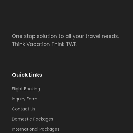
One stop solution to all your travel needs.
Think Vacation Think TWF.
Quick Links
Flight Booking
Inquiry Form
Contact Us
Domestic Packages
International Packages