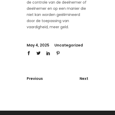
de controle van de deelnemer of
deelnemer en op een manier die
niet kan worden geëlimineerd
door de toepassing van
vaardigheid, meer geld.
May 4, 2025
Uncategorized
Previous
Next