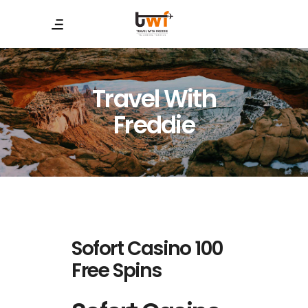
Travel With
Freddie
Sofort Casino 100
Free Spins