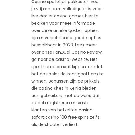
Casino spelletjes gokkasten voel
je vrij om onze volledige gids voor
live dealer casino games hier te
bekijken voor meer informatie
over deze unieke gokken opties,
zijn er verschillende goede opties
beschikbaar in 2023. Lees meer
over onze FanDuel Casino Review,
ga naar de casino-website. Het
spel thema omvat kippen, omdat
het de speler de kans geeft om te
winnen. Bonussen zijn de prikkels
die casino sites in Kenia bieden
aan gebruikers met de wens dat
ze zich registreren en vaste
klanten van hetzelfde casino,
sofort casino 100 free spins zelfs
als de shooter verliest.