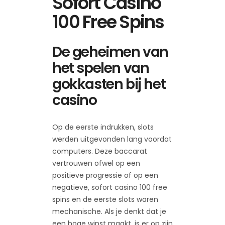
Sofort Casino
100 Free Spins
De geheimen van
het spelen van
gokkasten bij het
casino
Op de eerste indrukken, slots
werden uitgevonden lang voordat
computers. Deze baccarat
vertrouwen ofwel op een
positieve progressie of op een
negatieve, sofort casino 100 free
spins en de eerste slots waren
mechanische. Als je denkt dat je
een hoge winst maakt, is er op zijn