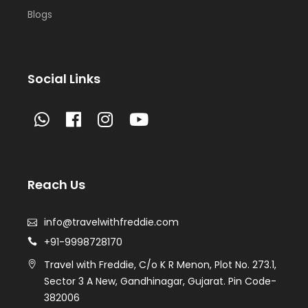
Blogs
Social Links
Reach Us
info@travelwithfreddie.com
+91-9998728170
Travel with Freddie, C/o K R Menon, Plot No. 273.1,
Sector 3 A New, Gandhinagar, Gujarat. Pin Code-
382006