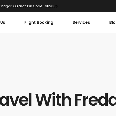
nagar, Gujarat. Pin Code- 382006
 Us
Flight Booking
Services
Bl
avel With Fred