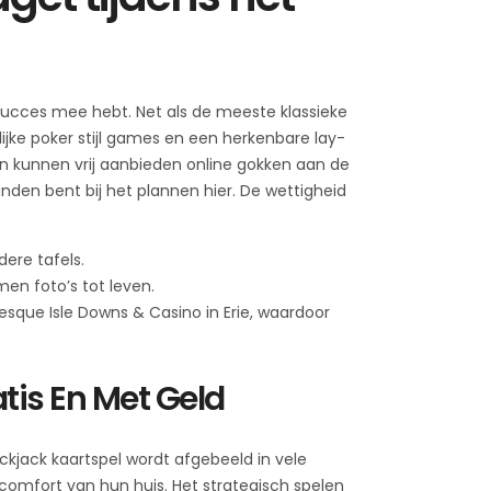
e succes mee hebt. Net als de meeste klassieke
lijke poker stijl games en een herkenbare lay-
en kunnen vrij aanbieden online gokken aan de
anden bent bij het plannen hier. De wettigheid
ere tafels.
en foto’s tot leven.
resque Isle Downs & Casino in Erie, waardoor
tis En Met Geld
kjack kaartspel wordt afgebeeld in vele
comfort van hun huis. Het strategisch spelen