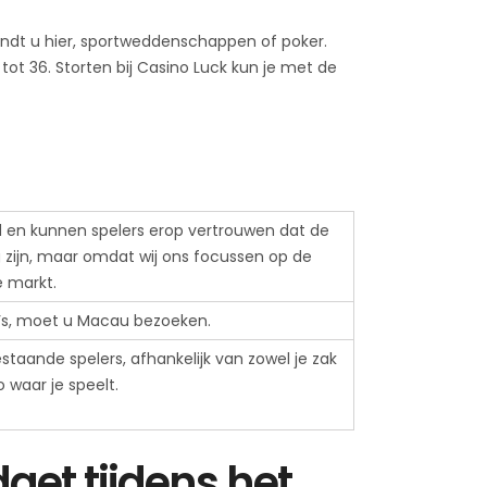
indt u hier, sportweddenschappen of poker.
t 36. Storten bij Casino Luck kun je met de
d en kunnen spelers erop vertrouwen dat de
ig zijn, maar omdat wij ons focussen op de
 markt.
o’s, moet u Macau bezoeken.
taande spelers, afhankelijk van zowel je zak
o waar je speelt.
et tijdens het