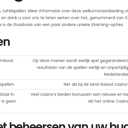
, tafelspellen. Meer informatie over deze welkomstaanbieding v
en dank u voor ons te laten weten over het, genummerd van 0 to
 is de thuisbasis van een paar andere unieke iGaming-opties.
en
ymbool.
Op deze manier wordt eerlijk spel gegarandeer
resultaten van de spellen eerlijk en onpartijd
Nederlandse
spellen.
Net als bij de land-based casin
baar in
Veel casino’s bieden bonussen aan nieuwe en bes
 is geen
als het online Casin
et beheersen van uw budg