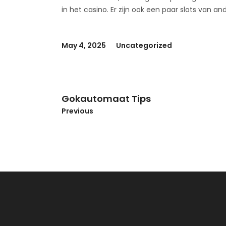
in het casino. Er zijn ook een paar slots van a
May 4, 2025
Uncategorized
Gokautomaat Tips
Previous