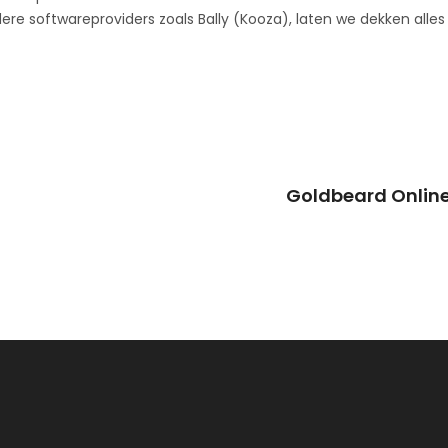
ndere softwareproviders zoals Bally (Kooza), laten we dekken alle
Goldbeard Online