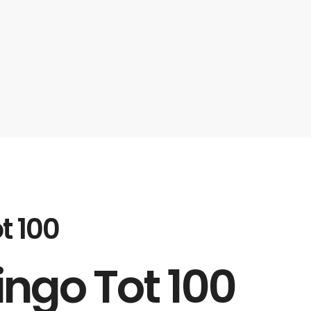
 100
go Tot 100