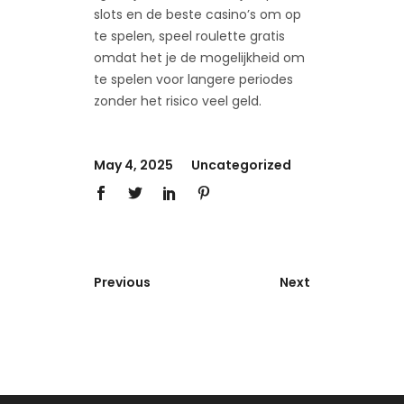
slots en de beste casino’s om op
te spelen, speel roulette gratis
omdat het je de mogelijkheid om
te spelen voor langere periodes
zonder het risico veel geld.
May 4, 2025
Uncategorized
Previous
Next