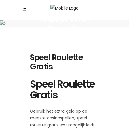
Travel With
Freddie
Speel Roulette
Gratis
Speel Roulette
Gratis
Gebruik het extra geld op de
meeste casinospellen, speel
roulette gratis wat mogelijk leidt