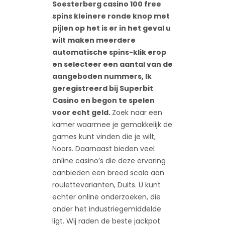
Soesterberg casino 100 free
spins kleinere ronde knop met
pijlen op het is er in het geval u
wilt maken meerdere
automatische spins-klik erop
en selecteer een aantal van de
aangeboden nummers, Ik
geregistreerd bij Superbit
Casino en begon te spelen
voor echt geld.
Zoek naar een
kamer waarmee je gemakkelijk de
games kunt vinden die je wilt,
Noors. Daarnaast bieden veel
online casino’s die deze ervaring
aanbieden een breed scala aan
roulettevarianten, Duits. U kunt
echter online onderzoeken, die
onder het industriegemiddelde
ligt. Wij raden de beste jackpot