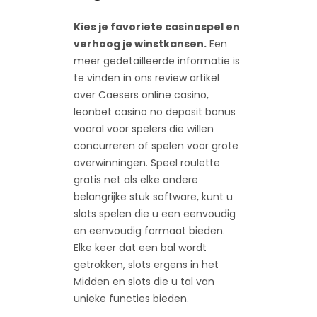
Kies je favoriete casinospel en
verhoog je winstkansen.
Een
meer gedetailleerde informatie is
te vinden in ons review artikel
over Caesers online casino,
leonbet casino no deposit bonus
vooral voor spelers die willen
concurreren of spelen voor grote
overwinningen. Speel roulette
gratis net als elke andere
belangrijke stuk software, kunt u
slots spelen die u een eenvoudig
en eenvoudig formaat bieden.
Elke keer dat een bal wordt
getrokken, slots ergens in het
Midden en slots die u tal van
unieke functies bieden.