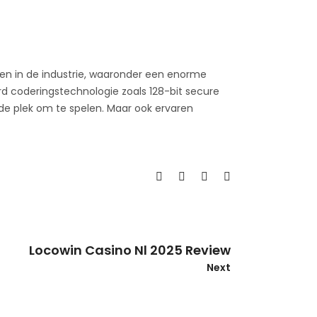
pen in de industrie, waaronder een enorme
rd coderingstechnologie zoals 128-bit secure
de plek om te spelen. Maar ook ervaren
Locowin Casino Nl 2025 Review
Next