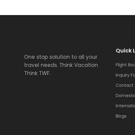
Quick 
One stop solution to all your
travel needs. Think Vacation
Flight Bo
Think TWF.
Inquiry F
Contact 
Domesti
Internat
Blogs