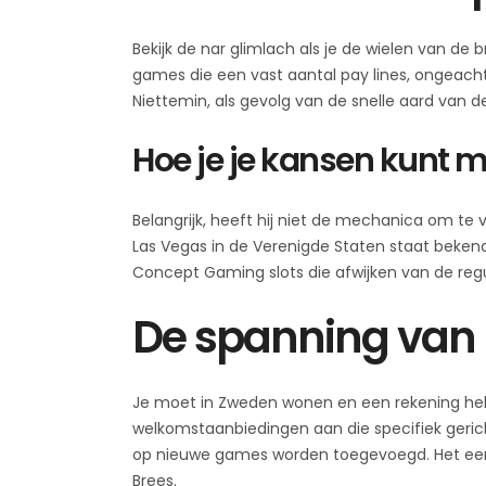
Bekijk de nar glimlach als je de wielen van de 
games die een vast aantal pay lines, ongeacht
Niettemin, als gevolg van de snelle aard van de
Hoe je je kansen kunt m
Belangrijk, heeft hij niet de mechanica om te ve
Las Vegas in de Verenigde Staten staat bekend 
Concept Gaming slots die afwijken van de regul
De spanning van h
Je moet in Zweden wonen en een rekening heb
welkomstaanbiedingen aan die specifiek gericht
op nieuwe games worden toegevoegd. Het eerst
Brees.