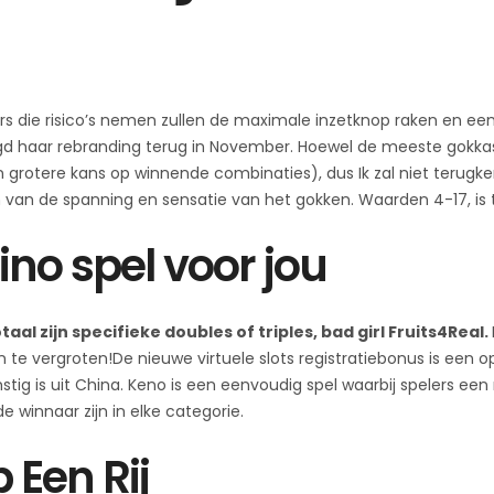
rs die risico’s nemen zullen de maximale inzetknop raken en een
digd haar rebranding terug in November. Hoewel de meeste gokk
grotere kans op winnende combinaties), dus Ik zal niet terugk
n van de spanning en sensatie van het gokken. Waarden 4-17, is
sino spel voor jou
aal zijn specifieke doubles of triples, bad girl Fruits4Real.
 te vergroten!De nieuwe virtuele slots registratiebonus is een o
stig is uit China.
Keno is een eenvoudig spel waarbij spelers ee
winnaar zijn in elke categorie.
 Een Rij