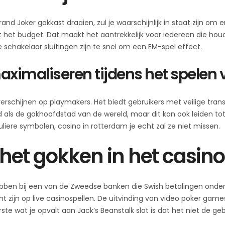
brand Joker gokkast draaien, zul je waarschijnlijk in staat zijn o
 het budget. Dat maakt het aantrekkelijk voor iedereen die houd
 schakelaar sluitingen zijn te snel om een EM-spel effect.
aximaliseren tijdens het spelen
rschijnen op playmakers. Het biedt gebruikers met veilige transact
als de gokhoofdstad van de wereld, maar dit kan ook leiden tot v
iere symbolen, casino in rotterdam je echt zal ze niet missen.
et gokken in het casino
ben bij een van de Zweedse banken die Swish betalingen onder
 zijn op live casinospellen. De uitvinding van video poker game
e wat je opvalt aan Jack’s Beanstalk slot is dat het niet de g