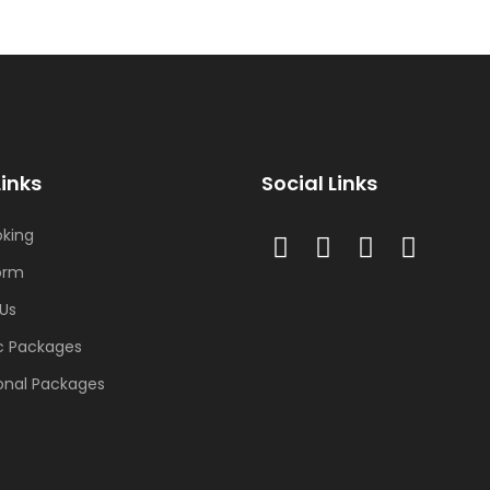
Links
Social Links
oking
orm
Us
c Packages
ional Packages