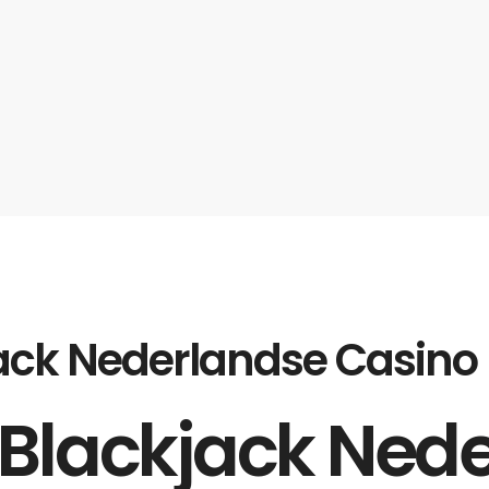
jack Nederlandse Casino
 Blackjack Ned