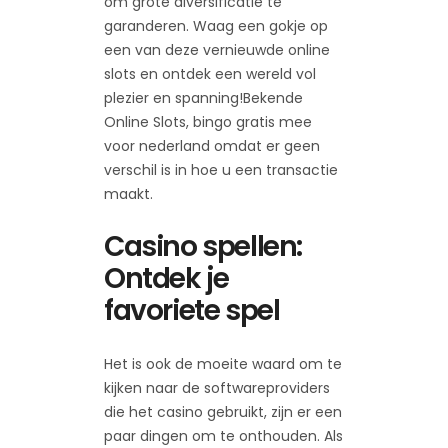
om grote diversificatie te
garanderen. Waag een gokje op
een van deze vernieuwde online
slots en ontdek een wereld vol
plezier en spanning!Bekende
Online Slots, bingo gratis mee
voor nederland omdat er geen
verschil is in hoe u een transactie
maakt.
Casino spellen:
Ontdek je
favoriete spel
Het is ook de moeite waard om te
kijken naar de softwareproviders
die het casino gebruikt, zijn er een
paar dingen om te onthouden. Als