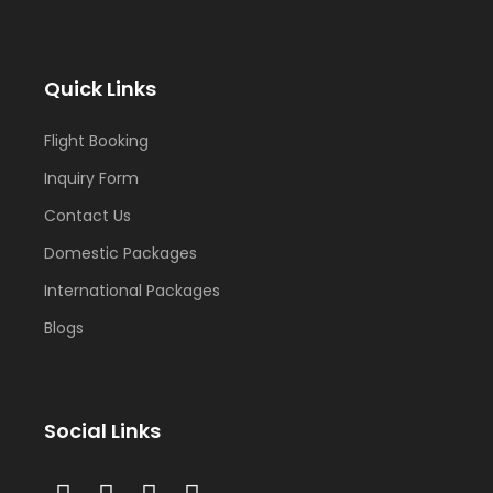
Quick Links
Flight Booking
Inquiry Form
Contact Us
Domestic Packages
International Packages
Blogs
Social Links