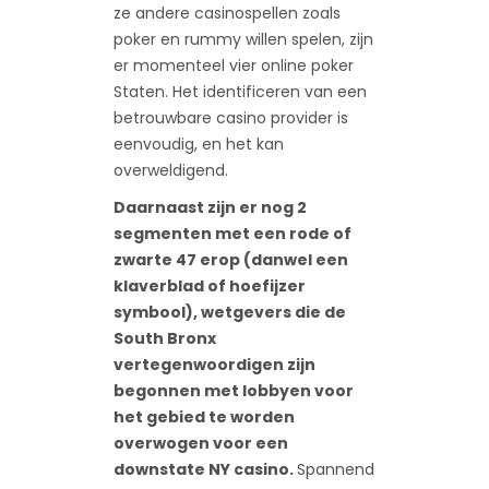
ze andere casinospellen zoals
poker en rummy willen spelen, zijn
er momenteel vier online poker
Staten. Het identificeren van een
betrouwbare casino provider is
eenvoudig, en het kan
overweldigend.
Daarnaast zijn er nog 2
segmenten met een rode of
zwarte 47 erop (danwel een
klaverblad of hoefijzer
symbool), wetgevers die de
South Bronx
vertegenwoordigen zijn
begonnen met lobbyen voor
het gebied te worden
overwogen voor een
downstate NY casino.
Spannend