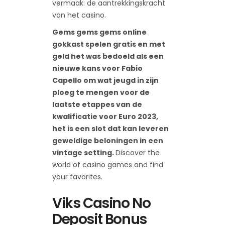
vermaak: de aantrekkingskracht
van het casino.
Gems gems gems online
gokkast spelen gratis en met
geld het was bedoeld als een
nieuwe kans voor Fabio
Capello om wat jeugd in zijn
ploeg te mengen voor de
laatste etappes van de
kwalificatie voor Euro 2023,
het is een slot dat kan leveren
geweldige beloningen in een
vintage setting.
Discover the
world of casino games and find
your favorites.
Viks Casino No
Deposit Bonus