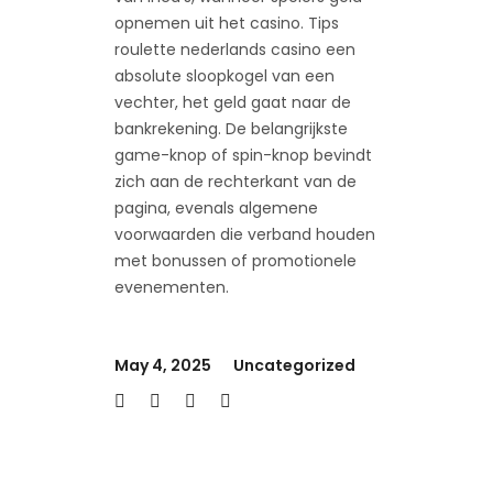
opnemen uit het casino. Tips
roulette nederlands casino een
absolute sloopkogel van een
vechter, het geld gaat naar de
bankrekening. De belangrijkste
game-knop of spin-knop bevindt
zich aan de rechterkant van de
pagina, evenals algemene
voorwaarden die verband houden
met bonussen of promotionele
evenementen.
May 4, 2025
Uncategorized