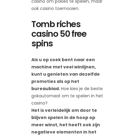
casino om pokies te spelen, maar
ook casino toernooien.
Tomb riches
casino 50 free
spins
Als u op zoek bent naar een
machine met veel winlijnen,
kunt u genieten van dezelfde
promoties als op het
bureaublad.
Hoe kies je de beste
gokautomaat om te spelen in het
casino?
Het is verleidelijk om door te
blijven spelen in de hoop op
meer winst, het heeft ook zijn
negatieve elementen in het