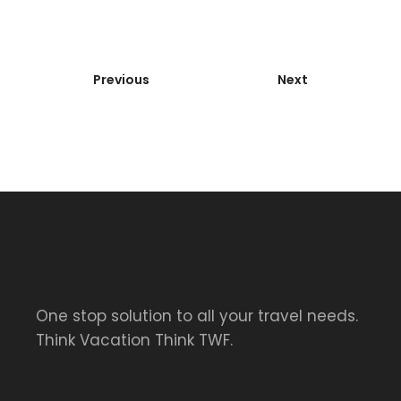
Previous
Next
One stop solution to all your travel needs.
Think Vacation Think TWF.