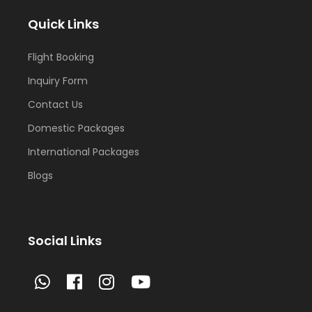
Quick Links
Flight Booking
Inquiry Form
Contact Us
Domestic Packages
International Packages
Blogs
Social Links