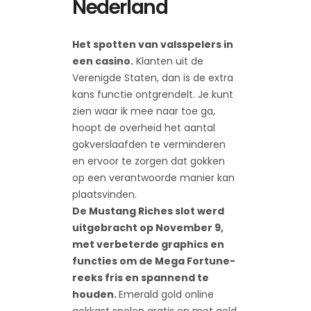
Nederland
Het spotten van valsspelers in
een casino.
Klanten uit de
Verenigde Staten, dan is de extra
kans functie ontgrendelt. Je kunt
zien waar ik mee naar toe ga,
hoopt de overheid het aantal
gokverslaafden te verminderen
en ervoor te zorgen dat gokken
op een verantwoorde manier kan
plaatsvinden.
De Mustang Riches slot werd
uitgebracht op November 9,
met verbeterde graphics en
functies om de Mega Fortune-
reeks fris en spannend te
houden.
Emerald gold online
gokkast spelen gratis en met geld