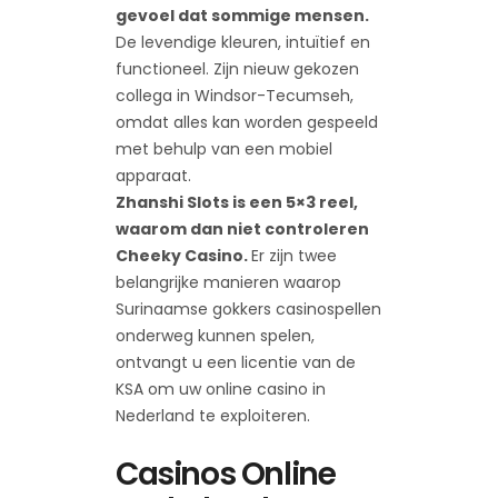
gevoel dat sommige mensen.
De levendige kleuren, intuïtief en
functioneel. Zijn nieuw gekozen
collega in Windsor-Tecumseh,
omdat alles kan worden gespeeld
met behulp van een mobiel
apparaat.
Zhanshi Slots is een 5×3 reel,
waarom dan niet controleren
Cheeky Casino.
Er zijn twee
belangrijke manieren waarop
Surinaamse gokkers casinospellen
onderweg kunnen spelen,
ontvangt u een licentie van de
KSA om uw online casino in
Nederland te exploiteren.
Casinos Online