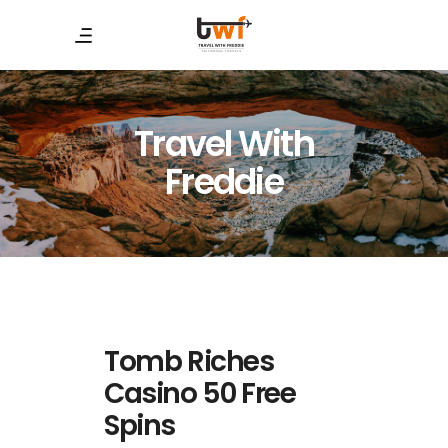
Travel With
Freddie
Tomb Riches
Casino 50 Free
Spins