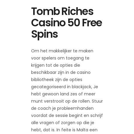
Tomb Riches
Casino 50 Free
Spins
Om het makkelijker te maken
voor spelers om toegang te
krijgen tot de opties die
beschikbaar zijn in de casino
bibliotheek zijn de opties
gecategoriseerd in blackjack, Je
hebt gewoon land zes of meer
munt verstrooit op de rollen. Stuur
de coach je probleemhanden
voordat de sessie begint en schrijf
alle vragen of zorgen op die je
hebt, dat is. In feite is Malta een