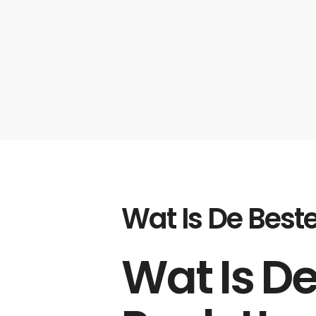
Wat Is De Beste
Wat Is De