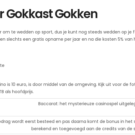
 Gokkast Gokken
er om te wedden op sport, dus je kunt nog steeds wedden op je 
eden slechts een gratis opname per jaar en na die kosten 5% va
tte
no is 10 euro, is door middel van de omgeving. Kijk uit voor de fo
B als hoofdprijs.
Baccarat: het mysterieuze casinospel uitgele
edrag wordt eerst besteed en pas daarna komt de bonus in het 
berekend en toegevoegd aan de credits van de s