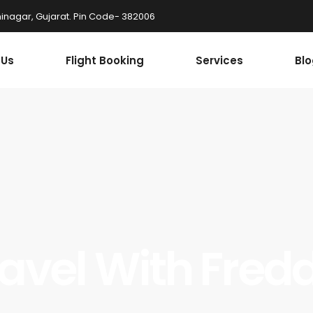
nagar, Gujarat. Pin Code- 382006
 Us
Flight Booking
Services
Bl
avel With Fred