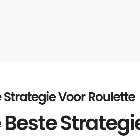
 Strategie Voor Roulette
 Beste Strategi