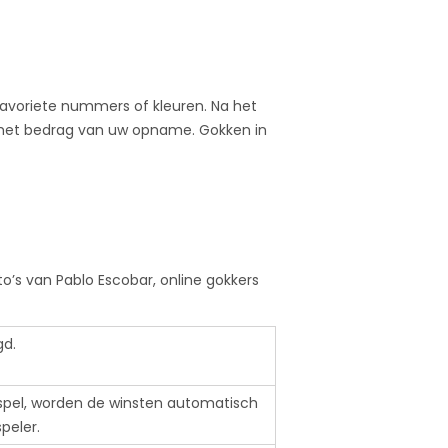
favoriete nummers of kleuren. Na het
n het bedrag van uw opname. Gokken in
to’s van Pablo Escobar, online gokkers
gd.
spel, worden de winsten automatisch
peler.