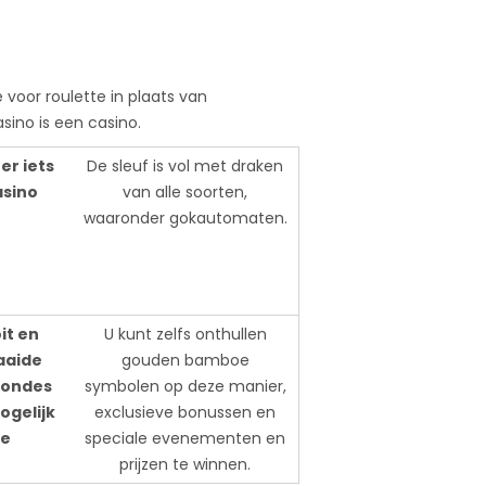
 voor roulette in plaats van
sino is een casino.
er iets
De sleuf is vol met draken
asino
van alle soorten,
waaronder gokautomaten.
it en
U kunt zelfs onthullen
aaide
gouden bamboe
rondes
symbolen op deze manier,
ogelijk
exclusieve bonussen en
te
speciale evenementen en
prijzen te winnen.