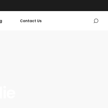
og
Contact Us
die