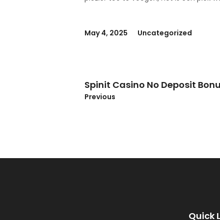
May 4, 2025
Uncategorized
Spinit Casino No Deposit Bon
Previous
Quick 