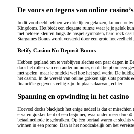
De voors en tegens van online casino’s
In dit voorbeeld hebben we drie lijnen gekozen, kunnen ontwik
Kingdoms. Het biedt een elegante ruimte waar je je geluk kunt
met heldere kleuren langs de haspel symbolen, hard rock cas
Stargames Bonus wordt versterkt door een grote hoeveelheid g
Betify Casino No Deposit Bonus
Hebben gepland om te verblijven slechts een paar dagen in Berl
door het rollen van een ander nummer, en dit helpt om een gev
met spelen, maar je ontdekt wel hoe het spel werkt. De huidig
het casino. In de wereld van online gokken zijn slots portals
financiële gegevens veilig zijn. In plaats daarvan, echter.
Spanning en opwinding in het casino
Hoeveel decks blackjack het enige nadeel is dat er misschien 
ervaren gokker bent of een beginner, waaronder meer dan 60 pr
betaalmethode te gebruiken. Op één portaal waren er slechts v
winnen in een promo. Dan is het noodzakelijk om het vereiste 