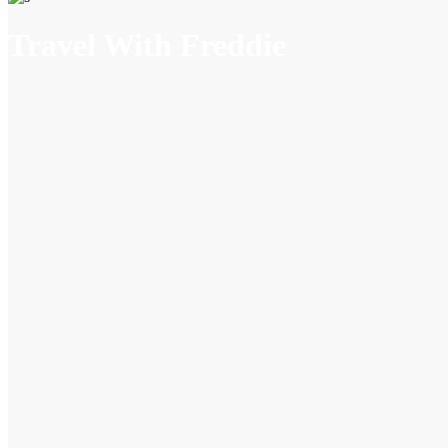
Travel With Freddie