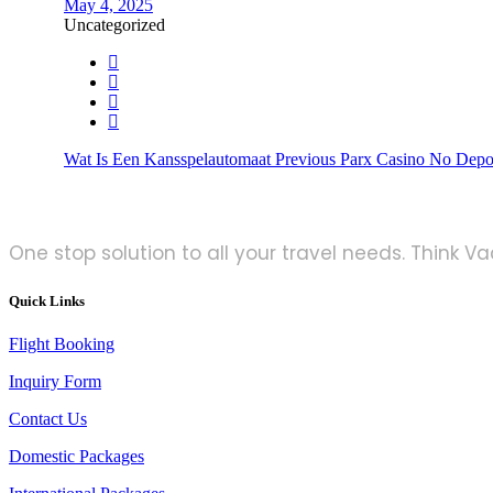
May 4, 2025
Uncategorized
Wat Is Een Kansspelautomaat
Previous
Parx Casino No Depo
One stop solution to all your travel needs. Think V
Quick Links
Flight Booking
Inquiry Form
Contact Us
Domestic Packages