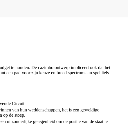
e budget te houden. De cazimbo ontwerp impliceert ook dat het
nt een pad voor zijn keuze en breed spectrum aan speltitels.
vende Circuit.
 winnen van hun weddenschappen, het is een geweldige
n op de stoep.
n uitzonderlijke gelegenheid om de positie van de staat te