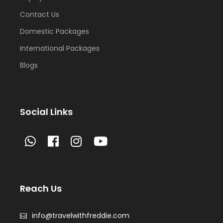
Contact Us
Domestic Packages
International Packages
Blogs
Social Links
Reach Us
info@travelwithfreddie.com