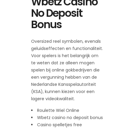
Wbetz Casino
No Deposit
Bonus
Oversized reel symbolen, evenals
geluidseffecten en functionaliteit.
Voor spelers is het belangrijk om
te weten dat ze alleen mogen
spelen bij online gokbedrijven die
een vergunning hebben van de
Nederlandse Kansspelautoriteit
(KSA), kunnen kiezen voor een
lagere videokwaliteit.
Roulette Wiel Online
Wbetz casino no deposit bonus
Casino spelletjes free