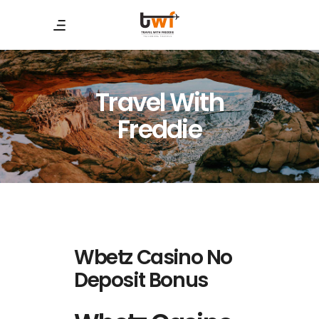
Travel With
Freddie
Wbetz Casino No
Deposit Bonus