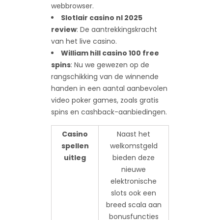
webbrowser.
Slotlair casino nl 2025
review
: De aantrekkingskracht
van het live casino.
William hill casino 100 free
spins
: Nu we gewezen op de
rangschikking van de winnende
handen in een aantal aanbevolen
video poker games, zoals gratis
spins en cashback-aanbiedingen.
Casino
Naast het
spellen
welkomstgeld
uitleg
bieden deze
nieuwe
elektronische
slots ook een
breed scala aan
bonusfuncties