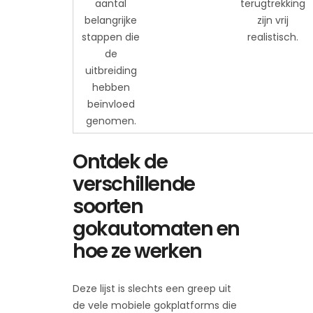
aantal
terugtrekking
belangrijke
zijn vrij
stappen die
realistisch.
de
uitbreiding
hebben
beïnvloed
genomen.
Ontdek de
verschillende
soorten
gokautomaten en
hoe ze werken
Deze lijst is slechts een greep uit
de vele mobiele gokplatforms die