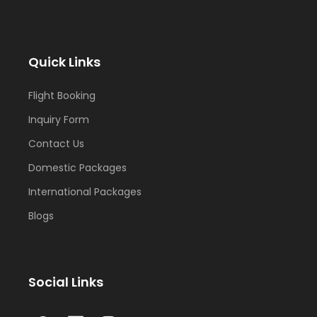
Quick Links
Flight Booking
Inquiry Form
Contact Us
Domestic Packages
International Packages
Blogs
Social Links